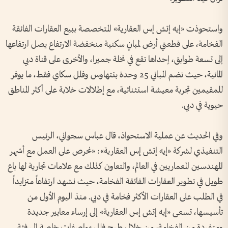
واستحوذت «إيه إتش إس العقارية» المتخصصة ببيع العقارات الفائقة
الفخامة، على قطعتي أرض لمبانٍ سكنية منخفضة الارتفاع يصل ارتفاعها
إلى تسعة طوابق، إحداها تقع في نخلة جميرا، والأخرى على قناة دبي
المائية، حيث تضم المباني 25 وحدة بنتهاوس وفلل سكاي فقط، ما يوفر
للمقيمين تجربة معيشة استثنائية، مع إطلالات خلابة على أكثر المناطق
حيوية في دبي.
وفي الحديث عن عملية الاستحواذ، قال عباس سجواني، الرئيس
التنفيذي لشركة «إيه إتش إس العقارية»: «نحرص على العمل مع أشهر
المهندسين المعماريين في العالم، والتعاون كذلك مع علامات تجارية لها باع
طويل في تطوير العقارات الفائقة الفخامة، حيث نشهد ارتفاعاً متزايداً
في الطلب على العقارات الأكثر فخامة في دبي. منذ اليوم الأول من
تأسيسها، تسعى «إيه إتش إس العقارية» إلى إرساء معايير جديدة
ومتفردة من الفخامة، من خلال طرح فلل بمواصفات خاصة إلى فئة