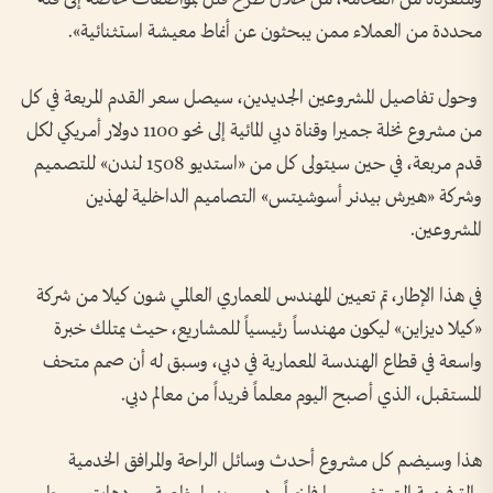
محددة من العملاء ممن يبحثون عن أنماط معيشة استثنائية».
وحول تفاصيل المشروعين الجديدين، سيصل سعر القدم المربعة في كل
من مشروع نخلة جميرا وقناة دبي المائية إلى نحو 1100 دولار أمريكي لكل
قدم مربعة، في حين سيتولى كل من «استديو 1508 لندن» للتصميم
وشركة «هيرش بيدنر أسوشيتس» التصاميم الداخلية لهذين
المشروعين.
في هذا الإطار، تم تعيين المهندس المعماري العالمي شون كيلا من شركة
«كيلا ديزاين» ليكون مهندساً رئيسياً للمشاريع، حيث يمتلك خبرة
واسعة في قطاع الهندسة المعمارية في دبي، وسبق له أن صمم متحف
المستقبل، الذي أصبح اليوم معلماً فريداً من معالم دبي.
هذا وسيضم كل مشروع أحدث وسائل الراحة والمرافق الخدمية