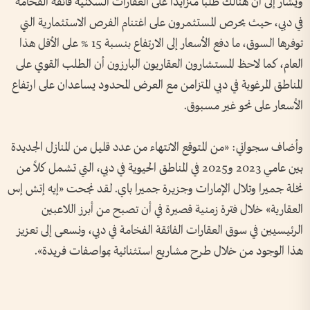
ويشار إلى أن هنالك طلباً متزايداً على العقارات السكنية فائقة الفخامة
في دبي، حيث يحرص المستثمرون على اغتنام الفرص الاستثمارية التي
توفرها السوق، ما دفع الأسعار إلى الارتفاع بنسبة 15 % على الأقل هذا
العام، كما لاحظ المستشارون العقاريون البارزون أن الطلب القوي على
المناطق المرغوبة في دبي المتزامن مع العرض المحدود يساعدان على ارتفاع
الأسعار على نحو غير مسبوق.
وأضاف سجواني: «من المتوقع الانتهاء من عدد قليل من المنازل الجديدة
بين عامي 2023 و2025 في المناطق الحيوية في دبي، التي تشمل كلاً من
نخلة جميرا وتلال الإمارات وجزيرة جميرا باي. لقد نجحت «إيه إتش إس
العقارية» خلال فترة زمنية قصيرة في أن تصبح من أبرز اللاعبين
الرئيسيين في سوق العقارات الفائقة الفخامة في دبي، ونسعى إلى تعزيز
هذا الوجود من خلال طرح مشاريع استثنائية بمواصفات فريدة».