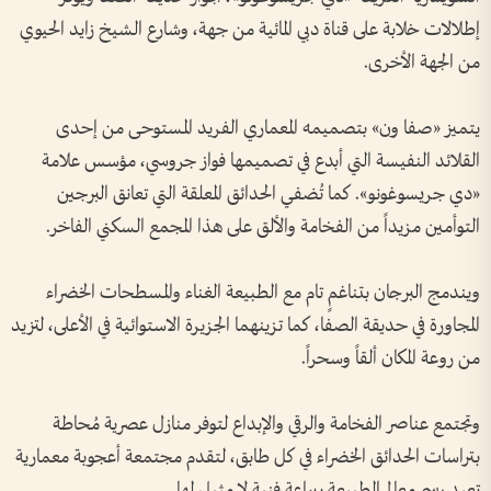
إطلالات خلابة على قناة دبي المائية من جهة، وشارع الشيخ زايد الحيوي
من الجهة الأخرى.
يتميز «صفا ون» بتصميمه المعماري الفريد المستوحى من إحدى
القلائد النفيسة التي أبدع في تصميمها فواز جروسي، مؤسس علامة
«دي جريسوغونو». كما تُضفي الحدائق المعلقة التي تعانق البرجين
التوأمين مزيداً من الفخامة والألق على هذا المجمع السكني الفاخر.
ويندمج البرجان بتناغمٍ تام مع الطبيعة الغناء والمسطحات الخضراء
المجاورة في حديقة الصفا، كما تزينهما الجزيرة الاستوائية في الأعلى، لتزيد
من روعة المكان ألقاً وسحراً.
وتجتمع عناصر الفخامة والرقي والإبداع لتوفر منازل عصرية مُحاطة
بتراسات الحدائق الخضراء في كل طابق، لتقدم مجتمعة أعجوبة معمارية
تعيد رسم معالم الطبيعة ببراعة فنية لا مثيل لها.