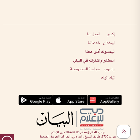
إكس
اتصل بنا
لينكدإن
خدماتنا
فيسبوك
أعلن معنا
انستغرام
اشترك في البيان
يوتيوب
سياسة الخصوصية
تيك توك
جميع الحقوق محفوظة ©
2026
دبي للإعلام
ص.ب 2710، طريق الشيخ زايد، دبي، الإمارات العربية المتحدة