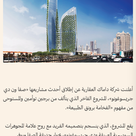
أعلنت شركة داماك العقارية عن إطلاق أحدث مشاريعها «صفا ون دي
جريسوغونو»، المشروع الفاخر الذي يتألف من برجين توأمين والمستوحى
من مفهوم «الفخامة برونق الطبيعة».
يقع المشروع، الذي ينسجم بتصميمه الفريد مع روح علامة المجوهرات
السويسرية العريقة «دي جريسوغونو»، بجوار حديقة الصفا ويوفر