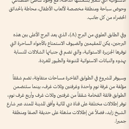
الاستوائية التي تتميز بشمسها الدافئة، مع وجود شاطئ اصطناعي
وحوض سباحة ومنطقة مخصصة لألعاب الأطفال، محاطة بالحدائق
الخضراء من كل جانب.
وفي الطابق العلوي من البرج (A)، الذي يعد البرج الأعلى بين هذه
البرجين، يمكن للمقيمين والضيوف الاستمتاع بالأجواء الساحرة التي
توفرها الجزيرة الاستوائية، والتي تضم في جنباتها الشلالات المنسابة
بهدوء والنباتات الاستوائية المتنوعة والطيور المغردة.
وسيوفر المشروع في الطوابق الفاخرة مساحات متفاوتة، تضم شققاً
مؤلفة من غرفة نوم واحدة وغرفتين وثلاث غرف، بينما ستتضمن
الطوابق فائقة الفخامة شققاً من غرفتين وثلاث غرف وأربع غرف نوم،
توفر إطلالات مختلفة على قناة دبي المائية وأفق المدينة الممتد عبر شارع
الشيخ زايد، فضلاً عن إطلالات مذهلة على حديقة الصفا ومنطقة
جميرا.