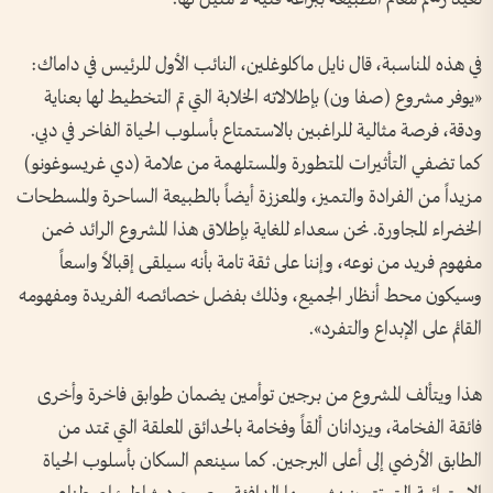
في هذه المناسبة، قال نايل ماكلوغلين، النائب الأول للرئيس في داماك:
«يوفر مشروع (صفا ون) بإطلالاته الخلابة التي تم التخطيط لها بعناية
ودقة، فرصة مثالية للراغبين بالاستمتاع بأسلوب الحياة الفاخر في دبي.
كما تضفي التأثيرات المتطورة والمستلهمة من علامة (دي غريسوغونو)
مزيداً من الفرادة والتميز، والمعززة أيضاً بالطبيعة الساحرة والمسطحات
الخضراء المجاورة. نحن سعداء للغاية بإطلاق هذا المشروع الرائد ضمن
مفهوم فريد من نوعه، وإننا على ثقة تامة بأنه سيلقى إقبالاً واسعاً
وسيكون محط أنظار الجميع، وذلك بفضل خصائصه الفريدة ومفهومه
القائم على الإبداع والتفرد».
هذا ويتألف المشروع من برجين توأمين يضمان طوابق فاخرة وأخرى
فائقة الفخامة، ويزدانان ألقاً وفخامة بالحدائق المعلقة التي تمتد من
الطابق الأرضي إلى أعلى البرجين. كما سينعم السكان بأسلوب الحياة