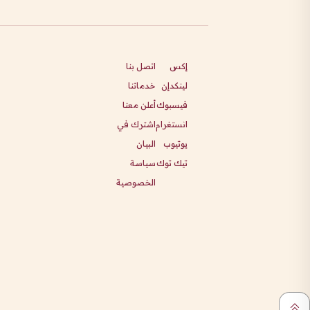
إكس
اتصل بنا
لينكدإن
خدماتنا
فيسبوك
أعلن معنا
انستغرام
اشترك في
يوتيوب
البيان
تيك توك
سياسة
الخصوصية