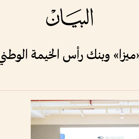
«ميزا» وبنك رأس الخيمة الوطني