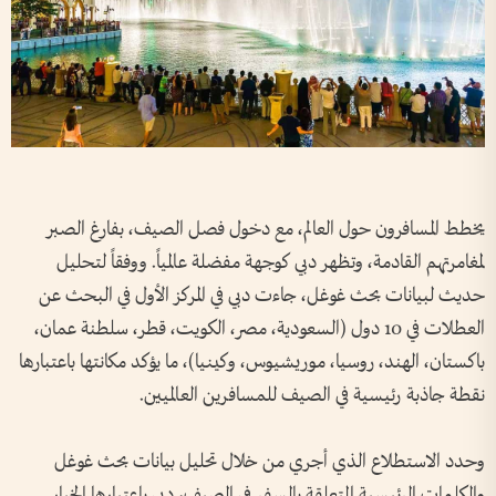
يخطط المسافرون حول العالم، مع دخول فصل الصيف، بفارغ الصبر
لمغامرتهم القادمة، وتظهر دبي كوجهة مفضلة عالمياً. ووفقاً لتحليل
حديث لبيانات بحث غوغل، جاءت دبي في المركز الأول في البحث عن
العطلات في 10 دول (السعودية، مصر، الكويت، قطر، سلطنة عمان،
باكستان، الهند، روسيا، موريشيوس، وكينيا)، ما يؤكد مكانتها باعتبارها
نقطة جاذبة رئيسية في الصيف للمسافرين العالميين.
وحدد الاستطلاع الذي أجري من خلال تحليل بيانات بحث غوغل
والكلمات الرئيسية المتعلقة بالسفر في الصيف، دبي باعتبارها الخيار