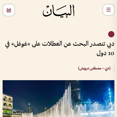
دبي تتصدر البحث عن العطلات على «غوغل» في
10 دول
(دبي – مصطفى درويش)