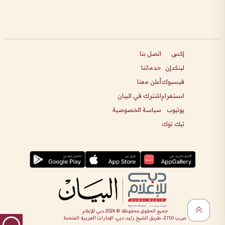
إكس
اتصل بنا
لينكدإن
خدماتنا
فيسبوك
أعلن معنا
انستغرام
اشترك في البيان
يوتيوب
سياسة الخصوصية
تيك توك
جميع الحقوق محفوظة ©
2026
دبي للإعلام
ص.ب 2710، طريق الشيخ زايد، دبي، الإمارات العربية المتحدة