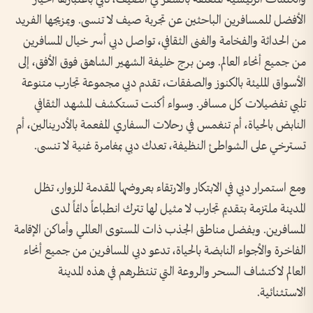
الأفضل للمسافرين الباحثين عن تجربة صيف لا تنسى. وبمزيجها الفريد
من الحداثة والفخامة والغنى الثقافي، تواصل دبي أسر خيال المسافرين
من جميع أنحاء العالم. ومن برج خليفة الشهير الشاهق فوق الأفق، إلى
الأسواق المليئة بالكنوز والصفقات، تقدم دبي مجموعة تجارب متنوعة
تلبي تفضيلات كل مسافر. وسواء أكنت تستكشف المشهد الثقافي
النابض بالحياة، أم تنغمس في رحلات السفاري المفعمة بالأدرينالين، أم
تسترخي على الشواطئ النظيفة، تعدك دبي بمغامرة غنية لا تنسى.
ومع استمرار دبي في الابتكار والارتقاء بعروضها المقدمة للزوار، تظل
المدينة ملتزمة بتقديم تجارب لا مثيل لها تترك انطباعاً دائماً لدى
المسافرين. وبفضل مناطق الجذب ذات المستوى العالمي وأماكن الإقامة
الفاخرة والأجواء النابضة بالحياة، تدعو دبي المسافرين من جميع أنحاء
العالم لاكتشاف السحر والروعة التي تنتظرهم في هذه المدينة
الاستثنائية.