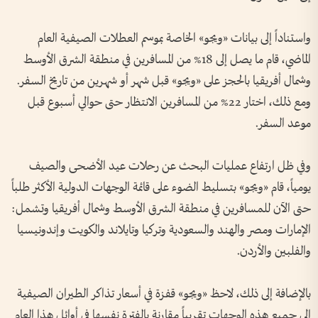
واستناداً إلى بيانات «ويجو» الخاصة بموسم العطلات الصيفية العام
الماضي، قام ما يصل إلى 18% من المسافرين في منطقة الشرق الأوسط
وشمال أفريقيا بالحجز على «ويجو» قبل شهر أو شهرين من تاريخ السفر.
ومع ذلك، اختار 22% من المسافرين الانتظار حتى حوالي أسبوع قبل
موعد السفر.
وفي ظل ارتفاع عمليات البحث عن رحلات عيد الأضحى والصيف
يومياً، قام «ويجو» بتسليط الضوء على قائمة الوجهات الدولية الأكثر طلباً
حتى الآن للمسافرين في منطقة الشرق الأوسط وشمال أفريقيا وتشمل:
الإمارات ومصر والهند والسعودية وتركيا وتايلاند والكويت وإندونيسيا
والفلبين والأردن.
بالإضافة إلى ذلك، لاحظ «ويجو» قفزة في أسعار تذاكر الطيران الصيفية
إلى جميع هذه الوجهات تقريباً مقارنة بالفترة نفسها في أوائل هذا العام