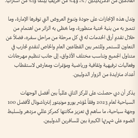
القادمين من الامريكيتين 7%، و4% من أفريقيا بينما و1% من استراليا.
وتدل هذه الإنجازات على جودة وتنوع العروض التي توفرها الإمارة، وما
تتميز به من بنية تحتية متطورة، وما يحظى به الزائر من اهتمام من
خلال تقديم أرقى الخدمات له في كل مرحلة من مراحل سفره، فضلاً عن
التعاون المستمر والمثمر بين القطاعين العام والخاص لتقديم تجارب في
متناول الجميع وتناسب مختلف الأذواق، إلى جانب تنظيم مهرجانات
وفعاليات ترفيهية وثقافية ورياضية ومؤتمرات ومعارض لاستقطاب
أعداد متزايدة من الزوار الدوليين.
يذكر أن دبي حصلت على المركز الثاني عالمياً بين أفضل الوجهات
السياحية لعام 2023 وفقاً لمؤشر يورو مونيتور إنترناشونال لأفضل 100
وجهة سياحية، ما ساهم في تعزيز مكانتها كمركز عالمي مزدهر وتسليط
الضوء على شهرتها الكبيرة بين المسافرين الدوليين.