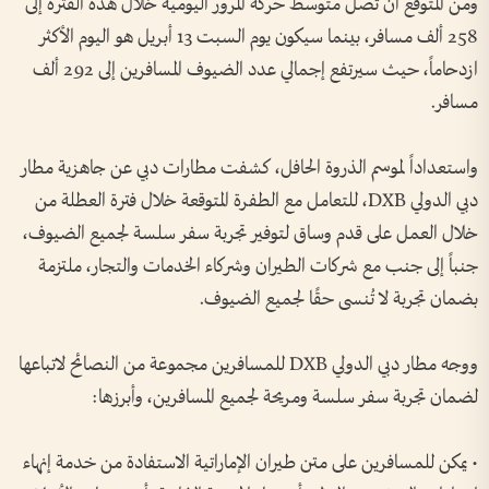
ومن المتوقع أن تصل متوسط حركة المرور اليومية خلال هذه الفترة إلى
258 ألف مسافر، بينما سيكون يوم السبت 13 أبريل هو اليوم الأكثر
ازدحاماً، حيث سيرتفع إجمالي عدد الضيوف المسافرين إلى 292 ألف
مسافر.
واستعداداً لموسم الذروة الحافل، كشفت مطارات دبي عن جاهزية مطار
دبي الدولي DXB، للتعامل مع الطفرة المتوقعة خلال فترة العطلة من
خلال العمل على قدم وساق لتوفير تجربة سفر سلسة لجميع الضيوف،
جنباً إلى جنب مع شركات الطيران وشركاء الخدمات والتجار، ملتزمة
بضمان تجربة لا تُنسى حقًا لجميع الضيوف.
ووجه مطار دبي الدولي DXB للمسافرين مجموعة من النصائح لاتباعها
لضمان تجربة سفر سلسة ومريحة لجميع المسافرين، وأبرزها:
• يمكن للمسافرين على متن طيران الإماراتية الاستفادة من خدمة إنهاء