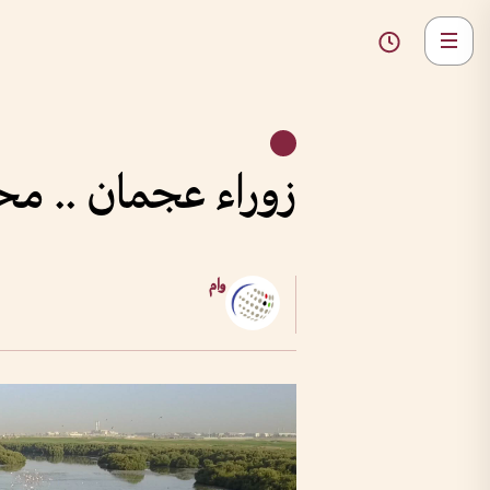
زوراء عجمان .. م
وام