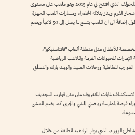
وتضم منطقة الزوراء في عجمان نادي الزوراء للجولف الذي افتتح في عام 2015 وهو ملعب على مستوى
ار القرم ويمتاز بتلاله الخضراء ومسارات اللعب المجهزة
بالكامل والتي تزيد عن 350 مترا من حيث الطول إضافةً الى ان الملعب يتسع لما يصل إلى 50 لاعباً ويضم
مخصصة للأطفال مثل منطقة ألعاب "فانتاستيكو"،
الإمارات للحيوانات القزمة والملاعب الرياضية
لقوارب المطاطية ورحلات الصيد والويك بارك والتسلّق
ة لاستكشاف غابات المانغروف على متن قوارب التجديف
زوراء فرصة لممارسة رياضتي المشي والجري كما يضم الممشى
طئ الزوراء، الذي يوفر الرفاهية المطلقة من خلال