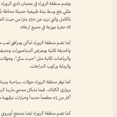
عالمي يقع وسط بيئة طبيعية جميلة محاطة بأشج
18 حفرة موزعة في جميع ارجائه.
كما تضم منطقة الزوراء أماكن ومرافق لعب 
والحديقة المائية ومعرض الديناصورات وحديقة 
والرياضات المائية مثل "جيت سكي"، وجولات ا
والرماية وركوب الدراجات.
كما توفر منطقة الزوراء جولات سياحية بيئي
بزوارق الـكاياك.. فيما يشكل ممشي مارينا ال
أكثر من 25 مطعماً جديداً وخيارات ترفيهية متنوعة.
كما تضم منطقة الزوراء ايضا منتجع أوبروي شا