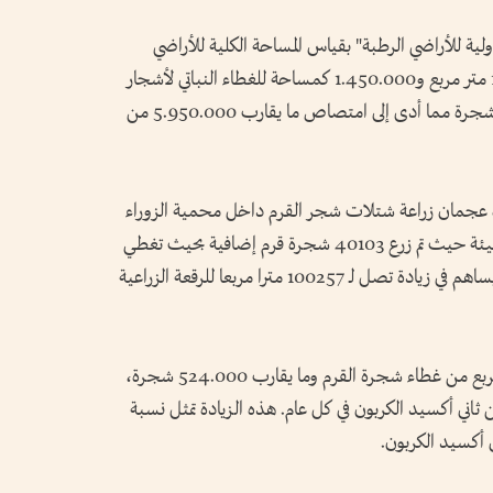
مسار الدولية للأراضي الرطبة" بقياس المساحة الكلية للأراضي
الرطبة في منطقة الزوراء وقدرتها بـ1.950.000 متر مربع و1.450.000 كمساحة للغطاء النباتي لأشجار
القرم، والتي تحتوي على ما يقارب 484.000 شجرة مما أدى إلى امتصاص ما يقارب 5.950.000 من
فت حكومة إمارة عجمان زراعة شتلات شجر القرم داخل محمية الزوراء
الطبيعية بدعم من ووزارة التغيير المناخي والبيئة حيث تم زرع 40103 شجرة قرم إضافية بحيث تغطي
كل شجرة جديدة من 2 إلى 3 متر مربع، مما يساهم في زيادة تصل لـ 100257 مترا مربعا للرقعة الزراعية
وتقدر ارقام الدائرة أن هناك 1.550.257متر مربع من غطاء شجرة القرم وما يقارب 524.000 شجرة،
 امتصاص 6.445.200 كجم من ثاني أكسيد الكربون في كل عام. هذه الزيادة تمثل نسبة