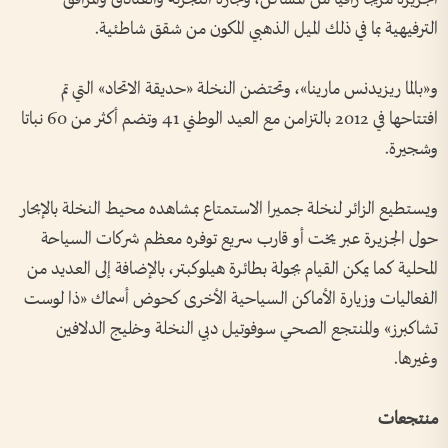
الترفيهية بما في ذلك الميل الذهبي المكون من شقق شاطئية.
و«بالما ريزيدنس مارينا»، وتحتضن النخلة «حديقة الاتحاد» التي تم
افتتاحها في 2012 بالتزامن مع العيد الوطني 41 وتضم أكثر من 60 نباتا
وشجيرة.
ويستطيع الزائر لنخلة جميرا الاستمتاع بمشاهده محيط النخلة بالإبحار
حول الجزيرة عبر يخت أو قارب سريع توفره معظم شركات السياحة
المحلية كما يمكن القيام بجولة بطائرة هيلوكبتر، بالإضافة إلى العديد من
الفعاليات وزيارة الأماكن السياحية الأخرى كحوض أسماك «ذا لوست
تشاكبرز» والمنتجع الصحي سوفوتيل دبي النخلة وخليج الدلافين
وغيرها.
منتجعات