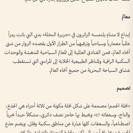
معالم
إبداع لا متناهٍ يلتمسه الزائرون في «جزيرة النخلة» بدبي التي باتت رمزاً
عالمياً معمارياً وسياحياً وترفيهياً من الطراز الأول يقصده الزوار من شتى
أنحاء العالم، فمن الفنادق العالمية إلى المعالم السياحية المدهشة والوحدات
السكنية الراقية والمناظر الطبيعية الخلابة إلى المراسي التي تستقطب
عشاق السياحة البحرية من جميع أنحاء العالم.
تصميم
«نخلة الجميرا مصممة على شكل نخلة مكونة من ثلاثة أجزاء هي الجذع،
والتاج، وسعفاته 17» ويحيط بها حاجز نصف دائري، مشكلاً حيداً بحرياً
اصطناعياً، والسعفات كلها عبارة عن مناطق سكنية وفلل. ويضم جذع
الجزيرة مزيجا راقياً من المساكن، وتجارة التجزئة والفنادق والمرافق