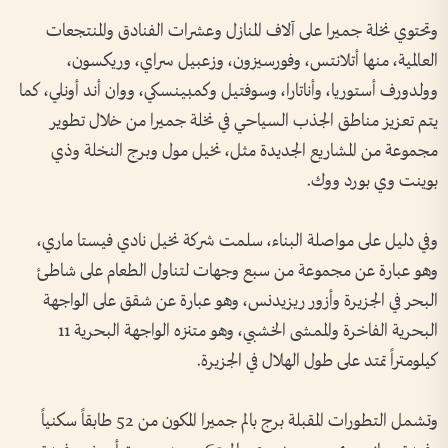
وتحتوي نخلة جميرا على آلاف المنازل وعشرات الفنادق والمنتجعات
العالمية، منها أتلانتس، وفورسيزون، وزعبيل سراي، وريكسون،
وولدورف أستوريا، وأناتارا، وسوفتيل وكمبينسكي، ووان أند أونلي، كما
يتم تعزيز مناطق الجذب السياحي في نخلة جميرا من خلال تطوير
مجموعة من المشاريع الجديدة مثل، نخيل مول وبرج النخلة وذي
بوينت وي بورد ووك.
وفي دليل على مواصلة البناء، سلمت شركة نخيل نادي فيستا ماري،
وهو عبارة عن مجموعة من سبع وجهات لتناول الطعام على شاطئ
البحر في الجزيرة وأزور ريزيدنس، وهو عبارة عن شقق على الواجهة
البحرية الفاخرة والممشى الخشبي، وهو متنزه الواجهة البحرية 11
كيلومتراً تمتد على طول الهلال في الجزيرة.
وتشمل التطورات المقبلة برج بالم جميرا المكون من 52 طابقاً سكنياً