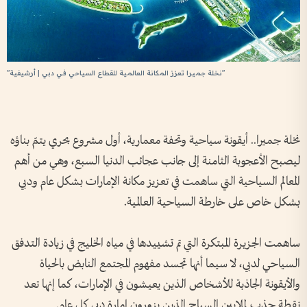
"نخلة جميرا تعزز المكانة العالمية للقطاع السياحي في دبي | أرشيفية"
نخلة جميرا.. أيقونة سياحية وتحفة معمارية، أول مشروع بحري يتمّ بناؤه
ليصبح الأعجوبة الثامنة إلى جانب عجائب الدنيا السبع، وهي من أهم
المعالم السياحية التي ساهمت في تعزيز مكانة الإمارات بشكل عام ودبي
بشكل خاص على خارطة السياحية العالمية.
ساهمت الجزيرة المبتكرة التي تم تشييدها في مياه الخليج في زيادة التدفق
السياحي لدبي، لا سيما أنها تجسد مفهوم المجتمع النابض بالحياة
والأيقونة الجاذبة للأشخاص الذين يعيشون في الإمارات، كما إنها تعد
نقطة جذب لملايين السياح الذين يزورون إمارة دبي كل عام.