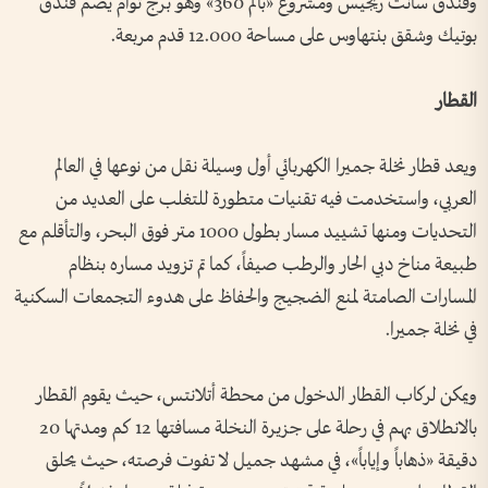
وفندق سانت ريجيس ومشروع «بالم 360» وهو برج توأم يضم فندق
بوتيك وشقق بنتهاوس على مساحة 12.000 قدم مربعة.
القطار
ويعد قطار نخلة جميرا الكهربائي أول وسيلة نقل من نوعها في العالم
العربي، واستخدمت فيه تقنيات متطورة للتغلب على العديد من
التحديات ومنها تشييد مسار بطول 1000 متر فوق البحر، والتأقلم مع
طبيعة مناخ دبي الحار والرطب صيفاً، كما تم تزويد مساره بنظام
المسارات الصامتة لمنع الضجيج والحفاظ على هدوء التجمعات السكنية
في نخلة جميرا.
ويمكن لركاب القطار الدخول من محطة أتلانتس، حيث يقوم القطار
بالانطلاق بهم في رحلة على جزيرة النخلة مسافتها 12 كم ومدتها 20
دقيقة «ذهاباً وإياباً»، في مشهد جميل لا تفوت فرصته، حيث يحلق