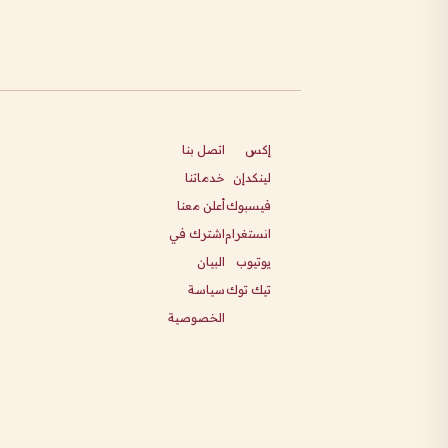
إكس
اتصل بنا
لينكدإن
خدماتنا
فيسبوك
أعلن معنا
انستغرام
اشترك في
يوتيوب
البيان
تيك توك
سياسة
الخصوصية