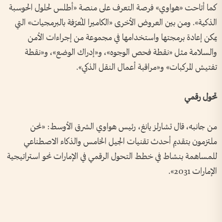
كما أتاحت «هواوي» فرصة التعرف على منصة «أطلس لحلول الحوسبة
الذكية». ومن بين العروض الأخرى «الكاميرا المُعرّفة بالبرمجيات» التي
يمكن إعادة برمجتها واستخدامها في مجموعة من إجراءات الأمن
والسلامة مثل «نقطة فحص الوجوه»، و«إدراك الوضع»، و«نقطة
تفتيش المركبات» و«مراقبة أعمال النقل الذكي».
تحول رقمي
من جانبه، قال تشارلز يانغ، رئيس هواوي الشرق الأوسط: «نحن
ملتزمون بتقديم أحدث تقنيات الجيل الخامس والذكاء الاصطناعي
للمساهمة بنشاط في خطط التحول الرقمي في الإمارات نحو استراتيجية
الإمارات 2031».