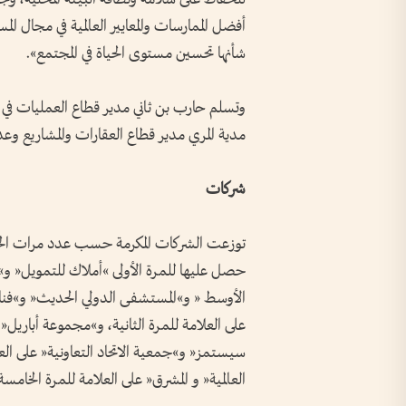
أفضل الممارسات والمعايير العالمية في مجال ال
شأنها تحسين مستوى الحياة في المجتمع».
وتسلم حارب بن ثاني مدير قطاع العمليات في ال
مدية المري مدير قطاع العقارات والمشاريع و
شركات
توزعت الشركات المكرمة حسب عدد مرات الح
حصل عليها للمرة الأولى »أملاك للتمويل« 
الأوسط « و»المستشفى الدولي الحديث« و»فناد
على العلامة للمرة الثانية، و»مجموعة أباريل
سيستمز« و»جمعية الاتحاد التعاونية« على العل
العالمية« و المشرق« على العلامة للمرة الخامسة