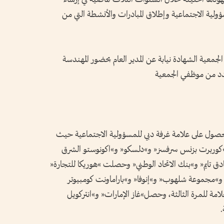
مسؤولية الاجتماعية وإطلاق المبادرات والأنشطة التي من
جمعية الشهادة نيابة عن المدير العام بحضور المهندسة
عدد من موظفي الجمعية
صول على علامة غرفة دبي للمسؤولية الاجتماعية حيث
و»كوربرت بزنس سرفسز« و»دلسكو« و»اكونوستو الشرق
ق تايم« و»بنك الاتحاد الوطني« وحصلت »هوريكا للتجارة«
« و»مجموعة شلهوب« و»إنوفا« و»باراماونت كومبيوتر
امة للمرة الثالثة، وحصل»غاز الإمارات« و»انتركويل
.