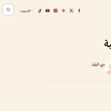
المبوب
دبي- البيان