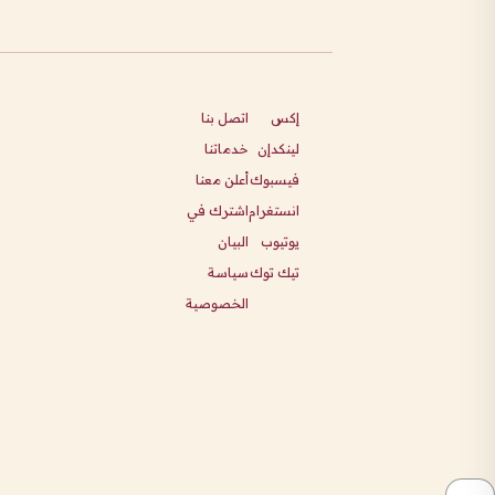
إكس
اتصل بنا
لينكدإن
خدماتنا
فيسبوك
أعلن معنا
انستغرام
اشترك في
يوتيوب
البيان
تيك توك
سياسة
الخصوصية