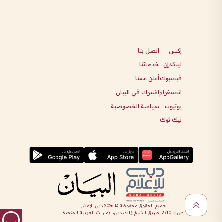
إكس
اتصل بنا
لينكدإن
خدماتنا
فيسبوك
أعلن معنا
انستغرام
اشترك في البيان
يوتيوب
سياسة الخصوصية
تيك توك
جميع الحقوق محفوظة ©
2026
دبي للإعلام
ص.ب 2710، طريق الشيخ زايد، دبي، الإمارات العربية المتحدة