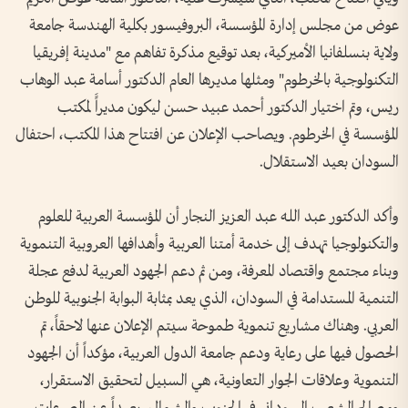
عوض من مجلس إدارة المؤسسة، البروفيسور بكلية الهندسة جامعة
ولاية بنسلفانيا الأميركية، بعد توقيع مذكرة تفاهم مع "مدينة إفريقيا
التكنولوجية بالخرطوم" ومثلها مديرها العام الدكتور أسامة عبد الوهاب
ريس، وتم اختيار الدكتور أحمد عبيد حسن ليكون مديراًَ لمكتب
المؤسسة في الخرطوم. ويصاحب الإعلان عن افتتاح هذا المكتب، احتفال
السودان بعيد الاستقلال.
وأكد الدكتور عبد اللـه عبد العزيز النجار أن المؤسسة العربية للعلوم
والتكنولوجيا تهدف إلى خدمة أمتنا العربية وأهدافها العروبية التنموية
وبناء مجتمع واقتصاد المعرفة، ومن ثم دعم الجهود العربية لدفع عجلة
التنمية المستدامة في السودان، الذي يعد بمثابة البوابة الجنوبية للوطن
العربي. وهناك مشاريع تنموية طموحة سيتم الإعلان عنها لاحقاً، تم
الحصول فيها على رعاية ودعم جامعة الدول العربية، مؤكداً أن الجهود
التنموية وعلاقات الجوار التعاونية، هي السبيل لتحقيق الاستقرار،