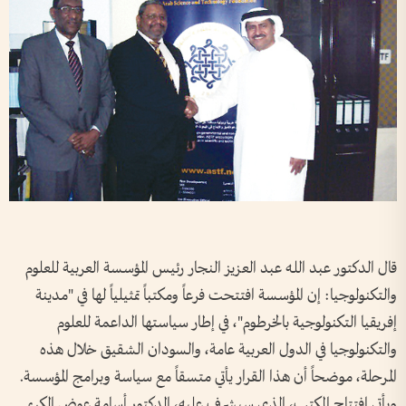
قال الدكتور عبد اللـه عبد العزيز النجار رئيس المؤسسة العربية للعلوم
والتكنولوجيا: إن المؤسسة افتتحت فرعاً ومكتباً تمثيلياً لها في "مدينة
إفريقيا التكنولوجية بالخرطوم"، في إطار سياستها الداعمة للعلوم
والتكنولوجيا في الدول العربية عامة، والسودان الشقيق خلال هذه
المرحلة، موضحاً أن هذا القرار يأتي متسقاً مع سياسة وبرامج المؤسسة.
ويأتي افتتاح المكتب، الذي سيشرف عليه، الدكتور أسامة عوض الكريم