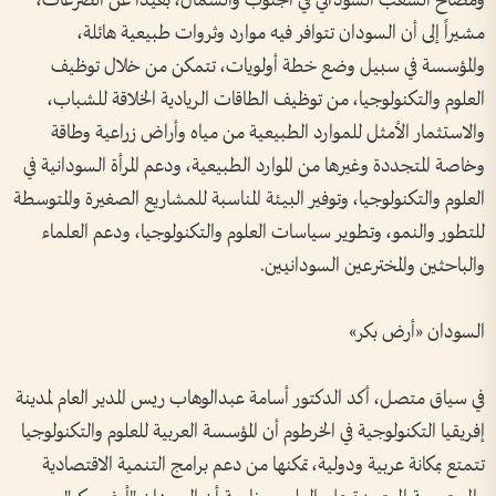
ومصالح الشعب السوداني في الجنوب والشمال، بعيداً عن الصرعات،
مشيراً إلى أن السودان تتوافر فيه موارد وثروات طبيعية هائلة،
والمؤسسة في سبيل وضع خطة أولويات، تتمكن من خلال توظيف
العلوم والتكنولوجيا، من توظيف الطاقات الريادية الخلاقة للشباب،
والاستثمار الأمثل للموارد الطبيعية من مياه وأراض زراعية وطاقة
وخاصة المتجددة وغيرها من الموارد الطبيعية، ودعم المرأة السودانية في
العلوم والتكنولوجيا، وتوفير البيئة المناسبة للمشاريع الصغيرة والمتوسطة
للتطور والنمو، وتطوير سياسات العلوم والتكنولوجيا، ودعم العلماء
والباحثين والمخترعين السودانيين.
السودان «أرض بكر»
في سياق متصل، أكد الدكتور أسامة عبدالوهاب ريس المدير العام لمدينة
إفريقيا التكنولوجية في الخرطوم أن المؤسسة العربية للعلوم والتكنولوجيا
تتمتع بمكانة عربية ودولية، تمكنها من دعم برامج التنمية الاقتصادية