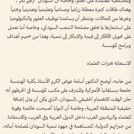
والمجتمعية المعتمدة على العلم، وخاصة أن السودان "أرض بكر"،
وهناك طاقات كثيرة معطلة زراعياً وصناعياً وتعليمياً وتعدينياً وبحثياً
وغيرها من المجالات. وننتظر أن يساعدنا توظيف العلوم والتكنولوجيا
على استثمارها بما يحقق مصلحة الشعب السوداني، وخاصة أننا نعمل
على تحويل الأفكار إلى قيمة والابتكار إلى تنمية، وهذا من صميم أهداف
وبرامج المؤسسة.
الاستعانة بخبرات العلماء
من جانبه، أوضح الدكتور أسامة عوض الكريم الأستاذ بكلية الهندسة
جامعة بنسلفانيا الأميركية والمشرف على مكتب المؤسسة في الخرطوم أنه
حان الوقت للاهتمام الحقيقي بالسودان، الذي يمكن أن يمثل إضافة
حقيقية للمنطقة العربية، وخاصة أن النوايا أصبحت خالصة وقوية
للعلماء والرياديين العرب داخل الدول العربية وفي الغرب، والاستفادة
من خبراتهم الدولية، للمساهمة في جهود تنمية السودان لمصلحة أبنائه،