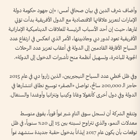
وأضاف شرف الدين في بيان صحافي أمس: «إن جهود حكومة دولة
الإمارات لتعزيز علاقاتها الاقتصادية مع الدول الأفريقية بدأت تؤتي
ثمارها، حيث إن أحد الأسباب الرئيسة للعلاقات الديناميكية الإماراتية
الأفريقية تعود لدور دبي وجاذبيتها، الأمر الذي انعكس في ارتفاع عدد
السياح الأفارقة القادمين إلى الدولة في أعقاب تعزيز عدد الرحلات
الجوية المباشرة، وتسهيل أنظمة منح تأشيرات الدخول إلى الدولة».
وفي ظل تخطي عدد السياح النيجيريين، الذين زاروا دبي في عام 2015
حاجز الـ 200,000 سائح، تواصل «الصقر» توسيع نطاق انتشارها في
الدولة وفي دول أخرى كأنغولا وغانا وكينيا وتنزانيا وأوغندا والسنغال.
وتتقع الشركة أن تسجل سوق التايم شير نمواً قوياً، يفوق متوسط
معدلات النمو، والذي تتراوح نسبته بين 15 إلى 20% سنوياً، في ظل
توقعات بأن يكون عام 2017 إيذاناً بدخول حقبة جديدة ستشهد نمواً