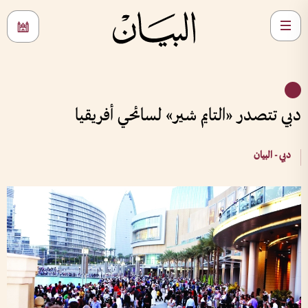
دبي تتصدر «التايم شير» لسائحي أفريقيا
دبي - البيان