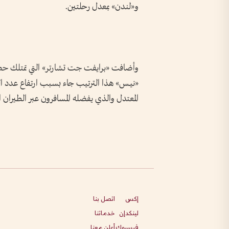
و«لندن» بمعدل رحلتين.
وأضافت «برايفت جت تشارتر» التي تمتلك حصة
«نيـس» هذا الترتيب جاء بسبب ارتفاع عدد الر
المعتدل والذي يفضله المسافرون عبر الطيران ا
إكس
اتصل بنا
لينكدإن
خدماتنا
فيسبوك
أعلن معنا