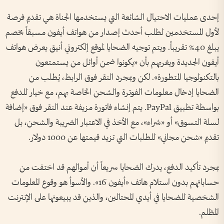
إحدى عمليات الاحتيال الشائعة التي يستخدمها الجناة هي تقديم فرصة
لأول المستخدمين لطلب أحدث إصدار من هواتف أيفون مسبقاً بخصم
يبلغ 40% تقريباً. ويتم توجيه الضحايا لموقع إلكتروني أنيق يعرض هواتف
أيفون الجديدة ويغريهم بأن «يكونوا ضمن أوائل من يستمتعون
بالتكنولوجيا المتطورة». لكن وبمجرد النقر فوق الرابط، يُطلب من
الضحايا إدخال معلومات الفوترة والشحن الخاصة بهم، مع خيار للدفع
بواسطة تطبيق
PayPal.
يتم إنشاء فاتورة مزيفة عند النقر فوق «إضافة
لسلة التسوق» أو «شراء»، مع الأخذ في الاعتبار الضريبة والشحن، بل
تقديم «شحن مجاني» للطلبات التي تزيد قيمتها عن 1000 دولار
.
بمجرد تأكيد الدفع، يدرك الضحايا سريعاً أن أموالهم قد اختفت من
حساباتهم بدون استلام هاتف «أيفون 16». والأسوأ هو وقوع المعلومات
الشخصية للضحايا في أيدي المحتالين، والذين قد يبيعونها على الإنترنت
المظلم
.