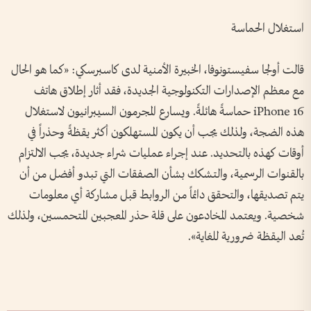
استغلال الحماسة
قالت أولجا سفيستونوفا، الخبيرة الأمنية لدى كاسبرسكي: «كما هو الحال
مع معظم الإصدارات التكنولوجية الجديدة، فقد أثار إطلاق هاتف
iPhone 16
حماسةً هائلةً. ويسارع المجرمون السيبرانيون لاستغلال
هذه الضجة، ولذلك يجب أن يكون المستهلكون أكثر يقظةً وحذراً في
أوقات كهذه بالتحديد. عند إجراء عمليات شراء جديدة، يجب الالتزام
بالقنوات الرسمية، والتشكك بشأن الصفقات التي تبدو أفضل من أن
يتم تصديقها، والتحقق دائماً من الروابط قبل مشاركة أي معلومات
شخصية. ويعتمد المخادعون على قلة حذر المعجبين المتحمسين، ولذلك
تُعد اليقظة ضرورية للغاية
».