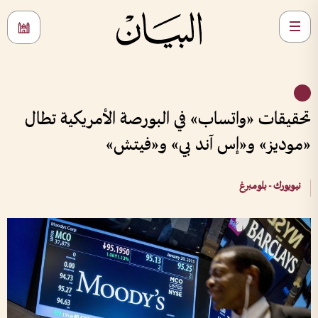
تحقيقات «واتساب» في البورصة الأمريكية تطال
«موديز» و«إس آند بي» و«فيتش»
نيويورك - بلومبرغ