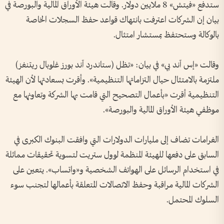
ستدفع «فيتش» 8 ملايين دولار. وقالت هيئة الأوراق المالية والبورصة في
بيان إن الشركات اعترفت بانتهاك قواعد حفظ السجلات الخاصة
بالوكالة وستحتفظ بمستشار امتثال
.
وقالت «إس آند بي» في بيان: «تظل (ستاندرد آند بورز غلوبال ريتنغز)
ملتزمة بالامتثال حيال التزاماتها التنظيمية». وأقرت بسعادتها لأن الهيئة
التنظيمية أقرت «بأعمال التصحيح التي قامت بها الشركة وتعاونها مع
موظفي هيئة الأوراق المالية والبورصة
».
الغرامات تضاف إلى مليارات الدولارات التي وافقت البنوك الكبرى في
السابق على دفعها للهيئة المنظمة لوول ستريت لتسوية تحقيقات مماثلة
في استخدام الرسائل على الهواتف الشخصية و«واتساب». يتعين على
الشركات المالية مراقبة وحفظ الاتصالات المتعلقة بأعمالها لتجنب سوء
السلوك المحتمل
.