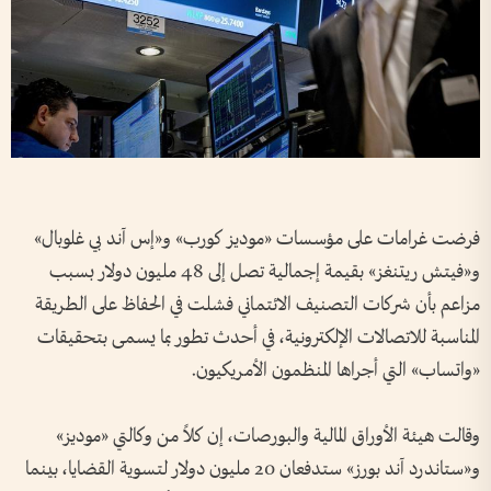
فرضت غرامات على مؤسسات «موديز كورب» و«إس آند بي غلوبال»
و«فيتش ريتنغز» بقيمة إجمالية تصل إلى 48 مليون دولار بسبب
مزاعم بأن شركات التصنيف الائتماني فشلت في الحفاظ على الطريقة
المناسبة للاتصالات الإلكترونية، في أحدث تطور بما يسمى بتحقيقات
«واتساب» التي أجراها المنظمون الأمريكيون
.
وقالت هيئة الأوراق المالية والبورصات، إن كلاً من وكالتي «موديز»
و«ستاندرد آند بورز» ستدفعان 20 مليون دولار لتسوية القضايا، بينما