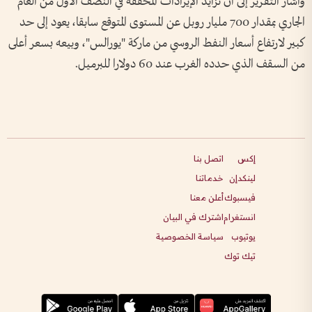
وأشار التقرير إلى أن تزايد الإيرادات المحققة في النصف الأول من العام
الجاري بمقدار 700 مليار روبل عن المستوى المتوقع سابقا، يعود إلى حد
كبير لارتفاع أسعار النفط الروسي من ماركة "يورالس"، وبيعه بسعر أعلى
من السقف الذي حدده الغرب عند 60 دولارا للبرميل.
إكس
اتصل بنا
لينكدإن
خدماتنا
فيسبوك
أعلن معنا
انستغرام
اشترك في البيان
يوتيوب
سياسة الخصوصية
تيك توك