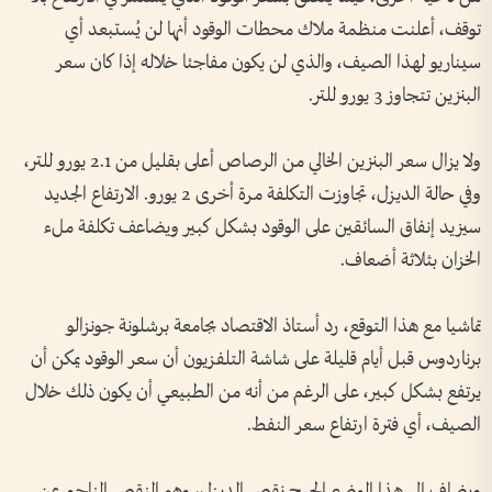
توقف، أعلنت منظمة ملاك محطات الوقود أنها لن يُستبعد أي
سيناريو لهذا الصيف، والذي لن يكون مفاجئا خلاله إذا كان سعر
البنزين تتجاوز 3 يورو للتر.
ولا يزال سعر البنزين الخالي من الرصاص أعلى بقليل من 2.1 يورو للتر،
وفي حالة الديزل، تجاوزت التكلفة مرة أخرى 2 يورو. الارتفاع الجديد
سيزيد إنفاق السائقين على الوقود بشكل كبير ويضاعف تكلفة ملء
الخزان بثلاثة أضعاف.
تماشيا مع هذا التوقع، رد أستاذ الاقتصاد بجامعة برشلونة جونزالو
برناردوس قبل أيام قليلة على شاشة التلفزيون أن سعر الوقود يمكن أن
يرتفع بشكل كبير، على الرغم من أنه من الطبيعي أن يكون ذلك خلال
الصيف، أي فترة ارتفاع سعر النفط.
ويضاف إلى هذا الوضع الحرج نقص الديزل، وهو النقص الناجم عن