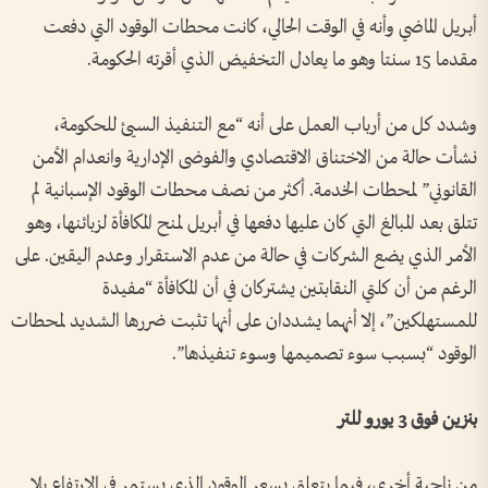
أبريل الماضي وأنه في الوقت الحالي، كانت محطات الوقود التي دفعت
مقدما 15 سنتا وهو ما يعادل التخفيض الذي أقرته الحكومة.
وشدد كل من أرباب العمل على أنه “مع التنفيذ السيئ للحكومة،
نشأت حالة من الاختناق الاقتصادي والفوضى الإدارية وانعدام الأمن
القانوني” لمحطات الخدمة. أكثر من نصف محطات الوقود الإسبانية لم
تتلق بعد المبالغ التي كان عليها دفعها في أبريل لمنح المكافأة لزبائنها، وهو
الأمر الذي يضع الشركات في حالة من عدم الاستقرار وعدم اليقين. على
الرغم من أن كلتي النقابتين يشتركان في أن المكافأة “مفيدة
للمستهلكين”، إلا أنهما يشددان على أنها تثبت ضررها الشديد لمحطات
الوقود “بسبب سوء تصميمها وسوء تنفيذها”.
بنزين فوق 3 يورو للتر
من ناحية أخرى، فيما يتعلق بسعر الوقود الذي يستمر في الارتفاع بلا