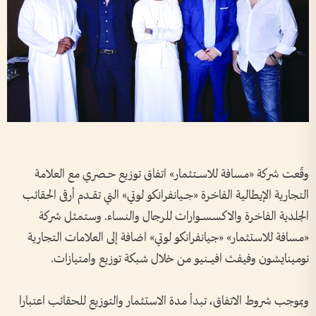
وقّعت شركة «مسافة للاســـتثمار» اتفاق توزيع حـــصري مع العلامة
التجارية الإيطالية الفاخرة «جـــيانفرانكو لوتي» التي تقـــدم أرقى الحقائب
الجلدية الفاخرة والاكسســـوارات للرجال والنساء. وستمثل شركة
«مسافة للاستثمار» «جيانفرانكو لوتي» اضافة إلى العلامات التجارية
نومينايشون وفيفث افيــــنيو من خلال شبكة توزيع وامتيازات.
وبموجب شروط الاتفاق، تبدأ مدة الاستثمار والتوزيع للحقائب اعتبارا