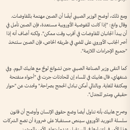
ومع ذلك، أوضح الوزير الصيني أيضًا أن الصين مهتمة بالمفاوضات.
وقال وانغ: "إذا كانت المفوضية الأوروبية مستعدة، فإن الصين تأمل في
أن يبدأ الجانبان المفاوضات في أقرب وقت ممكن". ولكنه أضاف أنه إذا
أصر الجانب الأوروبي على المضي في طريقه الخاص، فإن الصين ستتخذ
"جميع الإجراءات اللازمة".
كما التقى وزير الصناعة الصيني جين تشوانغ لونج مع هابيك اليوم. وفي
شنغهاي، قال هابيك في المساء إن المحادثات جرت في "أجواء منفتحة
ومكثفة للغاية. وبالتالي أمكن تبادل الحجج بصراحة." وتحدث عن "حوار
حقيقي ومثير للجدل".
وصرح هابيك بأنه تناول أيضا وضع حقوق الإنسان وأوضح أن قانون
سلسلة التوريد الأوروبي سينص مستقبلا على ضرورة أن تضع الشركات
هذا الأمر في اعتبارها في المستقبل عندما يتعلق الأمر بالموردين.