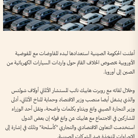
أعلنت الحكومة الصينية استعدادها لبدء المفاوضات مع المفوضية
الأوروبية بخصوص الخلاف القائم حول واردات السيارات الكهربائية من
الصين إلى أوروبا.
وخلال لقائه مع روبرت هابيك نائب المستشار الألماني أولاف شولتس
والذي يشغل أيضا منصب وزير الاقتصاد وحماية المناخ الألماني، أدلى
وزير التجارة الصيني وانغ وينتاو بكلمات واضحة، ونقل أحد الوزراء
المشاركين في الاجتماع مع هابيك عن وانغ قوله إن بعض الدول
استخدمت التعاون الاقتصادي والتجاري "كأسلحة" وذلك في إشارة إلى
الإجراءات المتخذة ضد الشركات الصينية.