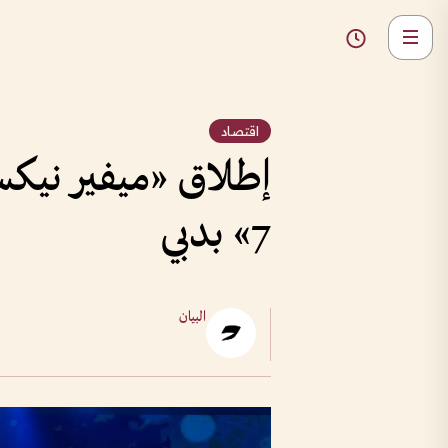
اقتصاد
إطلاق «ميفير نيكس
7» بدبي
البيان