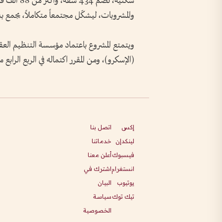
سكنية، تضم
والمشروبات، ليشكّل مجتمعاً متكاملاً، يجمع ب
ويتمتع المشروع باعتماد مؤسسة التنظيم العق
(الإسكرو)، ومن المقرر اكتماله في الربع الرابع من عا
إكس
اتصل بنا
لينكدإن
خدماتنا
فيسبوك
أعلن معنا
انستغرام
اشترك في
يوتيوب
البيان
تيك توك
سياسة
الخصوصية