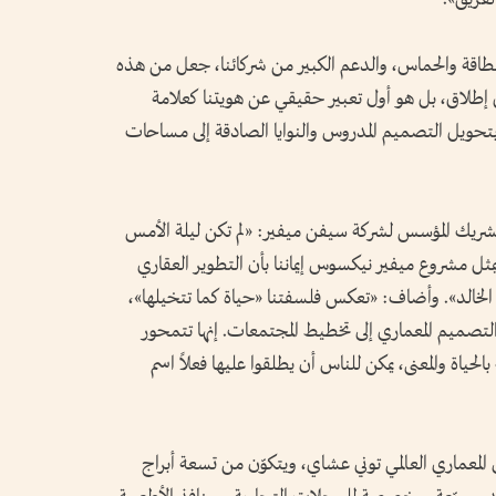
بالطاقة والحماس، والدعم الكبير من شركائنا، جعل من هذه
ل إطلاق، بل هو أول تعبير حقيقي عن هويتنا كعلامة
بتحويل التصميم المدروس والنوايا الصادقة إلى مساحات
والشريك المؤسس لشركة سيفن ميفير: «لم تكن ليلة الأمس
ثل مشروع ميفير نيكسوس إيماننا بأن التطوير العقاري
الخالد». وأضاف: «تعكس فلسفتنا «حياة كما تتخيلها»،
تصميم المعماري إلى تخطيط المجتمعات. إنها تتمحور
ياة والمعنى، يمكن للناس أن يطلقوا عليها فعلاً اسم
معماري العالمي توني عشاي، ويتكوّن من تسعة أبراج