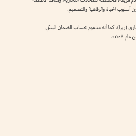
 434 شقة، وأكثر من 88 ألف قدم مربّعة، مخصصة للمحلات التجارية، ومنافذ الأطعمة
ين أسلوب الحياة والرفاهية والتصميم.
اري (ريرا)، كما أنه مدعوم بحساب الضمان البنكي
م 2028.