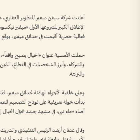
أعلنت شركة سيفن ميفير للتطوير العقاري، عن
الإطلاق الكبير لمشروعها الأول «ميفير نيكسو
فعالية حصرية أقيمت في حدائق ميفير، بموقع ال
حملت الأمسية عنوان «الخيال يصبح واقعاً»،
والشركاء، وأبرز الشخصيات في القطاع، الذين
والنزاهة.
وعلى خلفية الأجواء الهادئة لحدائق ميفير، ق
بدأت بجولة تعريفية على نموذج التصميم المع
أضاء سماء دبي، في مشهد جسّد تحوّل الخيال إ
وقال عدنان أرشد الرئيس التنفيذي والشريك 
الأمسية تمثل «لحظة فخر واعتزاز لجميع أفراد ا