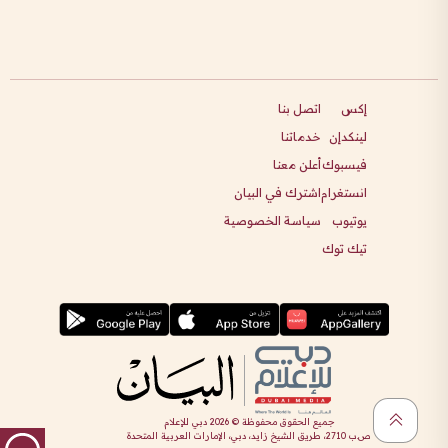
إكس
اتصل بنا
لينكدإن
خدماتنا
فيسبوك
أعلن معنا
انستغرام
اشترك في البيان
يوتيوب
سياسة الخصوصية
تيك توك
جميع الحقوق محفوظة ©
2026
دبي للإعلام
ص.ب 2710، طريق الشيخ زايد، دبي، الإمارات العربية المتحدة