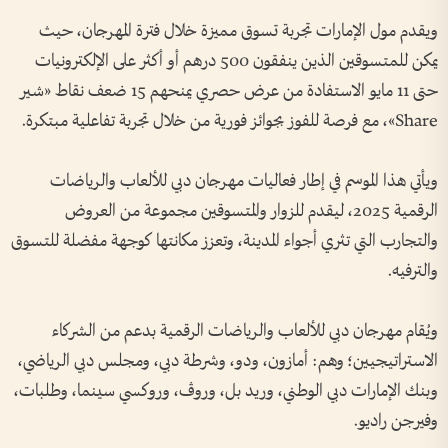
ويقدم مول الإمارات تجربة تسوق مميزة خلال فترة المهرجان، حيث
يمكن للمتسوقين الذين ينفقون 500 درهم أو أكثر على الإلكترونيات
حتى 11 مايو الاستفادة من عرض حصري يمنحهم 15 ضعف نقاط «شير
Share»، مع فرصة للفوز بجوائز فورية من خلال تجربة تفاعلية مبتكرة.
ويأتي هذا الموسم في إطار فعاليات مهرجان دبي للألعاب والرياضات
الرقمية 2025، ليقدم للزوار والمتسوقين مجموعة من العروض
والتجارب التي تثري أجواء المدينة، وتعزز مكانتها كوجهة مفضلة للتسوق
والترفيه.
ويُقام مهرجان دبي للألعاب والرياضات الرقمية بدعم من الشركاء
الاستراتيجيين؛ وهم: أمازون، ودو، وشرطة دبي، ومجلس دبي الرياضي،
وبنك الإمارات دبي الوطني، وريد بل، وروڤ، وروكسي سينما، وطلبات،
وفيرجن راديو.