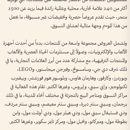
أكثر من 240 علامة تجارية، محلية وعالمية رائدة فيما يزيد عن 2500
متجر، حيث تقدم عروضاً حصرية وتخفيضات غير مسبوقة، ما يجعل
من هذا الموسم وجهة مثالية لعشاق التسوق.
وتشمل العروض مجموعة واسعة من المنتجات، بدءاً من أحدث أجهزة
الألعاب والإلكترونيات، وصولاً إلى مستلزمات الحياة العصرية والألعاب
والمنتجات الترفيهية، مع مشاركة عدد من أبرز العلامات التجارية، بما في
ذلك شرف دي جي، وسامسونج، وفيرجن ميجاستور، وLEGO،
وبوردرز، وكارفور، وهارمان هاوس، وبلوسوم هوم فورنتشر، وبيفيرب
تكنولوجيز، وإي سيتي، وإيروس، وغيرها الكثير. تقام هذه الفعالية في
مراكز التسوق ومتاجر البيع بالتجزئة في مختلف أنحاء المدينة، بما في ذلك
برجمان، وسيتي سنتر ديرة، وسيتي سنتر معيصم، وسيتي سنتر مردف،
ودبي فستيفال سيتي مول، ودبي هيلز مول، ودبي أوتلت مول، وابن
بطوطة مول، وميركاتو، ونخيل مول، ومركز تايمز سكوير، وغيرها الكثير.