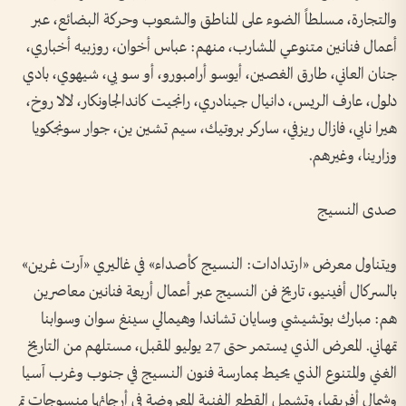
والتجارة، مسلطاً الضوء على المناطق والشعوب وحركة البضائع، عبر
أعمال فنانين متنوعي المشارب، منهم: عباس أخوان، روزبيه أخباري،
جنان العاني، طارق الغصين، أيوسو أرامبورو، أو سو يي، شيهوي، بادي
دلول، عارف الريس، دانيال جينادري، رانجيت كاندالجاونكار، لالا روخ،
هيرا نابي، فازال ريزفي، ساركر بروتيك، سيم تشين ين، جوار سونجكويا
وزارينا، وغيرهم.
صدى النسيج
ويتناول معرض «ارتدادات: النسيج كأصداء» في غاليري «آرت غرين»
بالسركال أفينيو، تاريخ فن النسيج عبر أعمال أربعة فنانين معاصرين
هم: مبارك بوتشيشي وسايان تشاندا وهيمالي سينغ سوان وسوابنا
تمهاني. المعرض الذي يستمر حتى 27 يوليو المقبل، مستلهم من التاريخ
الغني والمتنوع الذي يحيط بممارسة فنون النسيج في جنوب وغرب آسيا
وشمال أفريقيا، وتشمل القطع الفنية المعروضة في أرجائها منسوجات تم