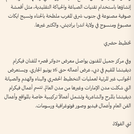
إنشاؤها باستخدام تقنيات الصباغة والحياكة التقليدية، مثل أقمشة
صوفية مصنوعة في جنوب شرق المغرب ملطخة بالحناء ونسيج ايكات
مصبوغ ومنسوج في ولاية اندرا براديش، والكثير غيرها.
تخطيط حضري
وفي مركز جميل للفنون يواصل معرض «دوائر قصر» للفنان فيكرام
ديفيتشا المقيم في دبي، عرض أعماله حتى 16 يونيو الجاري. ويستعرض
الجوانب غير المرئية لعمليات التخطيط الحضري والبناء والهدم والصيانة
التي شكلت مدن الإمارات وغيرها من مدن العالم. تتسم أعمال فيكرام
ديفيتشا بالمرح والشاعرية وتشمل أعمالاً تركيبية خاصة بالمواقع وأعمال
الفن العام وأعمال فيديو وصور فوتوغرافية ورسومات.
ثني الفولاذ