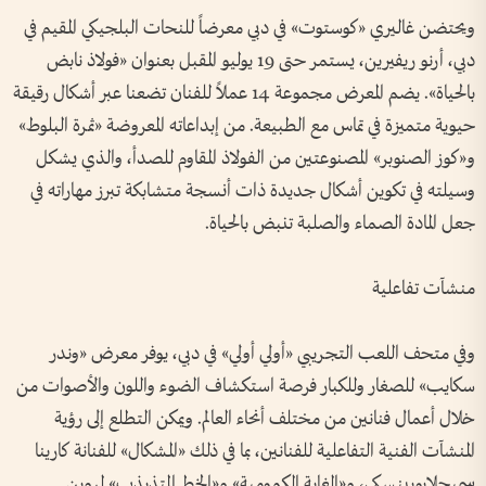
ويحتضن غاليري «كوستوت» في دبي معرضاً للنحات البلجيكي المقيم في
دبي، أرنو ريفيرين، يستمر حتى 19 يوليو المقبل بعنوان «فولاذ نابض
بالحياة». يضم المعرض مجموعة 14 عملاً للفنان تضعنا عبر أشكال رقيقة
حيوية متميزة في تماس مع الطبيعة. من إبداعاته المعروضة «ثمرة البلوط»
و«كوز الصنوبر» المصنوعتين من الفولاذ المقاوم للصدأ، والذي يشكل
وسيلته في تكوين أشكال جديدة ذات أنسجة متشابكة تبرز مهاراته في
جعل المادة الصماء والصلبة تنبض بالحياة.
منشآت تفاعلية
وفي متحف اللعب التجريبي «أولي أولي» في دبي، يوفر معرض «وندر
سكايب» للصغار وللكبار فرصة استكشاف الضوء واللون والأصوات من
خلال أعمال فنانين من مختلف أنحاء العالم. ويمكن التطلع إلى رؤية
المنشآت الفنية التفاعلية للفنانين، بما في ذلك «المشكال» للفنانة كارينا
سميجلابوبينسكي، و«الغابة الكمومية» و«الخط المتذبذب» لروبن