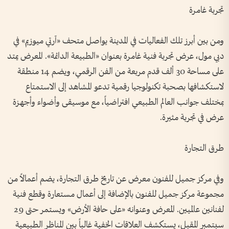
تجربة غامرة
ومن بين أبرز تلك الفعاليات في المدينة يواصل متحف «آرتي ميوزيم» في
دبي مول، عرض تجربة فنية غامرة بعنوان «الطبيعة الدائمة». المعرض يمتد
على مساحة 30 ألف قدم مربعة من الفن الرقمي، ويضم 14 منطقة
لاستكشافها بصحبة تكنولوجيا رقمية تدعو المشاهد إلى الاستمتاع
بمختلف جوانب العالم الطبيعي افتراضياً، مع موسيقى وأضواء وأجهزة
عرض في تجربة مثيرة.
طرق التجارة
وفي مركز جميل للفنون معرض عن تاريخ طرق التجارة، يضم أعمالاً من
مجموعة مركز جميل للفنون بالإضافة إلى أعمال مستعارة وقطع فنية
لفنانين عالميين. المعرض وعنوانه «على حافة الأرض» ويستمر حتى 29
سبتمبر المقبل، يستكشف العلاقات الخفية غالباً بين المناظر الطبيعية