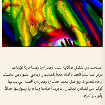
أصبحت دبي بفضل صالاتها الفنية ومعارضها ومساحاتها الإبداعية،
مركزاً فنياً عالمياً نابضاً بالحياة جاذباً للمبدعين ومحبي الفنون من مختلف
أرجاء المعمورة، وتواصل المدينة فعالياتها ومعارضها الفنية التي يبدعها
كوكبة من الفنانين العالميين، ما يزيد أحياءها وساحاتها وشوارعها جمالاً
وألواناً وإشراقاً.