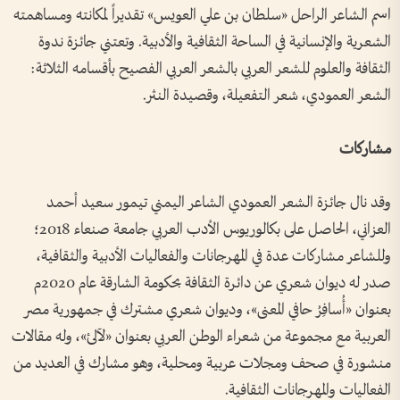
اسم الشاعر الراحل «سلطان بن علي العويس» تقديراً لمكانته ومساهمته
الشعرية والإنسانية في الساحة الثقافية والأدبية. وتعتني جائزة ندوة
الثقافة والعلوم للشعر العربي بالشعر العربي الفصيح بأقسامه الثلاثة:
الشعر العمودي، شعر التفعيلة، وقصيدة النثر.
مشاركات
وقد نال جائزة الشعر العمودي الشاعر اليمني تيمور سعيد أحمد
العزاني، الحاصل على بكالوريوس الأدب العربي جامعة صنعاء 2018؛
وللشاعر مشاركات عدة في المهرجانات والفعاليات الأدبية والثقافية،
صدر له ديوان شعري عن دائرة الثقافة بحكومة الشارقة عام 2020م
بعنوان «أُسافِرُ حافي المعنى»، وديوان شعري مشترك في جمهورية مصر
العربية مع مجموعة من شعراء الوطن العربي بعنوان «لآلئ»، وله مقالات
منشورة في صحف ومجلات عربية ومحلية، وهو مشارك في العديد من
الفعاليات والمهرجانات الثقافية.