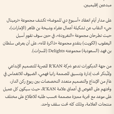
مبدعين إقليميين.
على مدار أيام انعقاد «أسبوع دبي للموضة» تكشف مجموعة «ترمينال
جي» النقاب عن تشكيلة أعمال عفراء وشيخة بن ظاهر (الإمارات)،
حيث تطرحان مجموعة «التغرودة»، في حين سوف تقوم أسيل
اليعقوب (الكويت) بتقديم مجموعة «ذاكرة الماء»، على أن يعرض سلطان
بن فهد (السعودية) مجموعته Delights (المسرّات).
من جهة الديكورات تدعو شركة R’KAN المصرية للتصميم الإبداعي
والمُبتكر تحت إدارة وتنسيق المصممة رانيا فهمي، الضيوف للانغماس في
عالم من الإبداع والتصميم متعدد التخصصات بين ربوع ركن الدار،
وتحثهم على الغوص في أعماق علامة R’KAN، حيث سيكون كل عميل
على موعد مع تجربة مميزة مصممة بحسب طلبه للاطلاع على مختلف
منتجات العلامة، وذلك كله تحت سقف واحد.