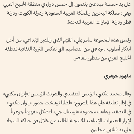
على يد خمسة مبدعين ينتمون إلى خمس دول في منطقة الخليج العربي
وهي: مملكة البحرين والمملكة العربية السعودية ودولة الكويت ودولة
قطر ودولة الإمارات العربية المتحدة.
ونسق هذه المجموعة سامر يماني، القيّم الفني والمدير الإبداعي، من أجل
ابتكار أسلوب سرد فني من التصاميم التي تعكس الثروة الثقافية لمنطقة
الخليج العربي من منظور معاصر.
مفهوم جوهري
وقال محمد مكتبي، الرئيس التنفيذي والشريك المؤسس لـ«إيوان مكتبي»
في إطار تعليقه على هذا المشروع: «لطالما ترسّخت جذور «إيوان مكتبي»
في المنطقة، وجاءت مجموعة «ترمينال جي» لتشكل مفهوماً جوهرياً
لإبراز التعبيرات الإبداعية الخليجية الحالية من خلال فن حياكة السجاد
على يد فنانين محليين.