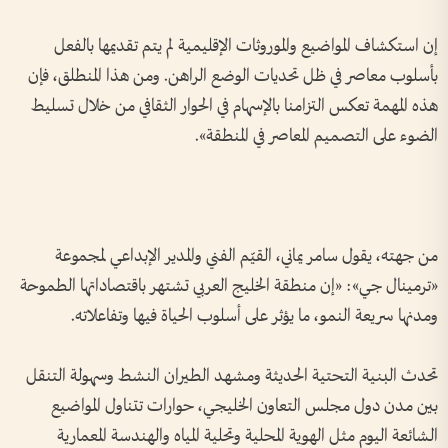
إن استكشاف المواضيع والموروثات الإقليمية لم يتم تقديمها بالفعل
بأسلوب معاصر في ظل تحديات الوضع الراهن. ومن هذا المنطلق، فإن
هذه المهمة تعكس التزامنا بالإسهام في الحوار الثقافي من خلال تسليط
الضوء على التصميم المعاصر في المنطقة».
من جهته، يقول سامر يماني، القيّم الفني والمدير الإبداعي لمجموعة
«ترمينال جي»: «إن منطقة الخليج العربي تشتهر باقتصاداتها الطموحة
ومدنها سريعة النمو، ما يؤثر على أسلوب الحياة فيها وتفاعلاته.
تحدث البنية التحتية الحديثة ومشهد الطيران النشط وسهولة التنقل
بين مدن دول مجلس التعاون الخليجي، حوارات تتناول المواضيع
الشائعة اليوم مثل الهوية المحلية وتحلية المياه والهندسة المعمارية