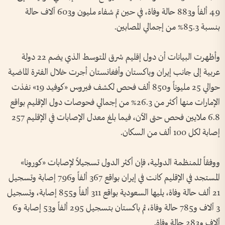
49 ألفاً و883 حالة وفاة، في حين تم شفاء مليون و603 آلاف حالة
بنسبة 85.3% من إجمالي المصابين.
وأظهرت البيانات أن دول إقليم شرق المتوسط الذي يضم 22 دولة
عربية إلى جانب إيران وباكستان وأفغانستان أجرت خلال الفترة الماضية
حوالي 25 مليوناً و850 ألف فحص لكشف فيروس «كوفيد 19» نفذت
الإمارات منها أكثر من 26.3% من إجمالي فحوصات دول الإقليم بواقع
6.8 ملايين فحص حتى الآن، فيما بلغ معدل الإصابات في الإقليم 257
إصابة لكل 100 ألف من السكان.
ووفقاً للمنظمة الدولية، فإن أكثر الدول تسجيلاً لإصابات «كورونا»
المستجد في الإقليم كانت في إيران بواقع 367 ألفاً و796 إصابة وتسجيل
21 ألف حالة وفاة، يليها السعودية بواقع 311 ألفاً و855 إصابة، وتسجيل
3 آلاف و785 حالة وفاة، ثم باكستان بتسجيل 295 ألفاً و53 إصابة و6
آلاف و283 حالة وفاة.