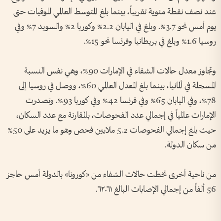
عند نصف نقطة مئوية تقريباً، بينما بلغ المتوسط العالمي للوفيات حتى
يوم أمس نحو 3.7%. وبلغ في اليابان 2.2% وكوريا 2% والسويد 7% وفي
روسيا 1.6% وبلغ في بريطانيا وفرنسا نحو 15%.
وتجاوز معدل حالات الشفاء في الإمارات 90%، وهي نفس النسبة
المسجلة في ألمانيا، بينما بلغ المعدل العالمي 60%، ووصل في روسيا إلى
78%، وفي اليابان 65% وفي فرنسا 42% وفي كوريا 93%. وتصدرت
الإمارات عالمياً في إجمالي عدد الفحوصات، بالمقارنة مع عدد السكان،
حيث بلغ إجمالي الفحوصات 5.2 ملايين فحص وهو ما يزيد على 50%
من سكان الدولة.
من ناحية أخرى تخطت حالات الشفاء من «كورونا» بالدولة أمس حاجز
56 ألفاً من إجمالي الإصابات البالغ ٦٢٠٦١.