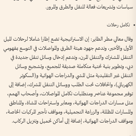
سياسات وتشريعات فعالة للنقل والطرق والمرور.
تكامل رحلات
وقال معالي مطر الطاير: إن الاستراتيجية تضع إطارا شاملا لرحلات الميل
الأول والأخير، وتدعم جهود هيئة الطرق والمواصلات في التوسع بمفهومي
التنقل المشترك والتنقل المرن، وتدعم إدخال وسائل تنقل جديدة في
دبي، وتطوير بنية تحتية متكاملة صديقة للجميع، وتشجيع وسائل
التنقل غير التقليدية مثل المشي والدراجات الهوائية و(السكوتر
الكهربائي)، والحافلات تحت الطلب ووسائل التنقل المشرك، إضافة إلى
توفير مجموعة عناصر ومتطلبات تكامل المواصلات، وأصحاب الهمم،
مثل مسارات الدراجات الهوائية، ومعابر واستراحات المشاة، والمناطق
والمسارات المظللة، والزراعة التجميلية، ومواقف تأجير المركبات الخاصة،
ومواقف الدراجات الهوائية، إضافة إلى أماكن تحميل وتنزيل الركاب.