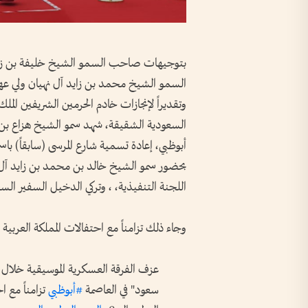
بتوجيهات صاحب السمو الشيخ خليفة بن زايد
السمو الشيخ محمد بن زايد آل نهيان ولي عهد أ
وتقديراً لإنجازات خادم الحرمين الشريفين المل
السعودية الشقيقة، شهد سمو الشيخ هزاع بن ز
أبوظبي، إعادة تسمية شارع المرسى (سابقاً) ب
بحضور سمو الشيخ خالد بن محمد بن زايد آل 
اللجنة التنفيذية، ، وتركي الدخيل السفير ال
وجاء ذلك تزامناً مع احتفالات المملكة العربية ال
عزف الفرقة العسكرية الموسيقية خلال 
سعود" في العاصمة
#أبوظبي
تزامناً مع ا