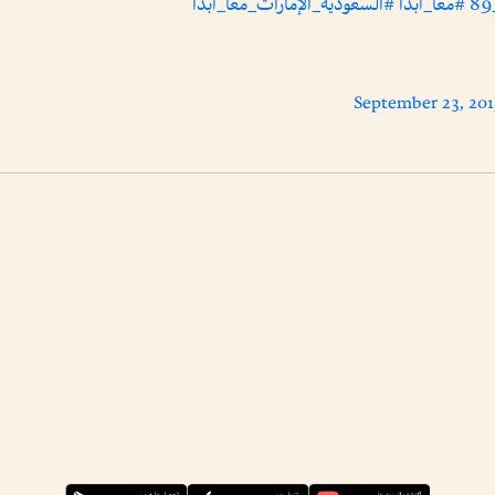
#معاً_أبداً
#السعودية_الإمارات_معاً_أبداً
September 23, 20