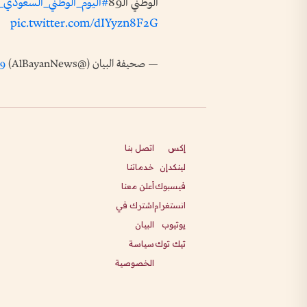
الوطني الـ89
#اليوم_الوطني_السعودي_89
pic.twitter.com/dIYyzn8F2G
— صحيفة البيان (@AlBayanNews)
19
إكس
اتصل بنا
لينكدإن
خدماتنا
فيسبوك
أعلن معنا
انستغرام
اشترك في
يوتيوب
البيان
تيك توك
سياسة
الخصوصية