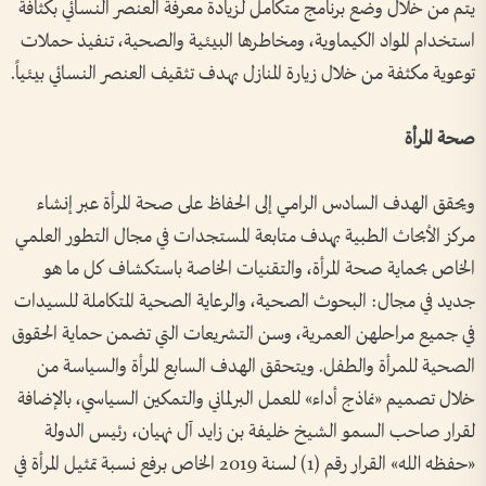
يتم من خلال وضع برنامج متكامل لزيادة معرفة العنصر النسائي بكثافة
استخدام المواد الكيماوية، ومخاطرها البيئية والصحية، تنفيذ حملات
توعوية مكثفة من خلال زيارة المنازل بهدف تثقيف العنصر النسائي بيئياً.
صحة المرأة
ويحقق الهدف السادس الرامي إلى الحفاظ على صحة المرأة عبر إنشاء
مركز الأبحاث الطبية بهدف متابعة المستجدات في مجال التطور العلمي
الخاص بحماية صحة المرأة، والتقنيات الخاصة باستكشاف كل ما هو
جديد في مجال: البحوث الصحية، والرعاية الصحية المتكاملة للسيدات
في جميع مراحلهن العمرية، وسن التشريعات التي تضمن حماية الحقوق
الصحية للمرأة والطفل. ويتحقق الهدف السابع المرأة والسياسة من
خلال تصميم «نماذج أداء» للعمل البرلماني والتمكين السياسي، بالإضافة
لقرار صاحب السمو الشيخ خليفة بن زايد آل نهيان، رئيس الدولة
«حفظه الله» القرار رقم (1) لسنة 2019 الخاص برفع نسبة تمثيل المرأة في