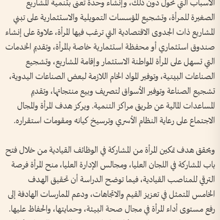
الأسباب التي تحول دون ذلك، وإنشاء وحدة تعنى بتنمية المشاريع
الصغيرة للمرأة، وتشجيع المؤسسات التمويلية والاستثمارية على تبني
المشاريع ذات الجدوى الاقتصادية التي ترغب فيها المرأة، علاوة على إنشاء
صندوق استثماري أو محفظة استثمارية خاصة بالمرأة، وتقديم الخدمات
التي تسهل على المرأة المواطنة الاستثمار وإقامة المشاريع، وتشجيع
الصناعات البيتية، وتوفير المواد الخام اللازمة لبعض الصناعات اليدوية،
تشجيع الصناعة وتوفير الأسواق لتصريف وبيع منتجاتها، وتقديم
المساعدات المالية عن طريق مراكز التنمية. ويركز هدف المرأة والمجال
الاجتماع على رعاية النظام الأسري وترسيخ كيانه ومقومات استقراره.
ويحقق هدف تمكين المرأة من المشاركة في الوظائف القيادية من خلال فتح
باب المشاركة في اللجان العليا، ومجالس الإدارة العليا، منح المرأة فرصة
الترقي للمناصب القيادية، فيما توضح الدراسة أن تحقيق الهدف
الخامس المتمثل في تعزيز القيم والاتجاهات، ودعم الممارسات الهادفة إلى
رفع مستوى أداء المرأة في مجال صحة البيئة، وحمايتها، والحفاظ عليها.