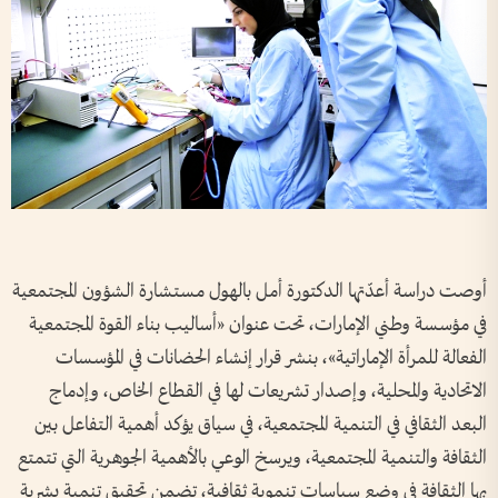
أوصت دراسة أعدّتها الدكتورة أمل بالهول مستشارة الشؤون المجتمعية
في مؤسسة وطني الإمارات، تحت عنوان «أساليب بناء القوة المجتمعية
الفعالة للمرأة الإماراتية»، بنشر قرار إنشاء الحضانات في المؤسسات
الاتحادية والمحلية، وإصدار تشريعات لها في القطاع الخاص، وإدماج
البعد الثقافي في التنمية المجتمعية، في سياق يؤكد أهمية التفاعل بين
الثقافة والتنمية المجتمعية، ويرسخ الوعي بالأهمية الجوهرية التي تتمتع
بها الثقافة في وضع سياسات تنموية ثقافية، تضمن تحقيق تنمية بشرية