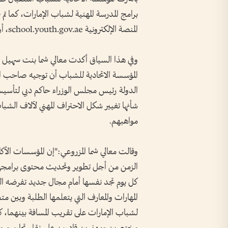
برامج المدرسة المهنية لشباب الإمارات، كما ت
المنصة الإلكترونية school.youth.gov.ae، أو من خلال زيارة مقر مكاتب المؤسسة في أبراج الإمارات.
وفي هذا السياق أكدت معالي شما بنت سهيل 
المؤسسة الاتحادية للشباب أن توجيه صاحب
الدولة رئيس مجلس الوزراء حاكم دبي لتأسيس 
شأنها تغيير شكل الاحتراف المهني لآلاف الش
مواهبهم.
وقالت معالي شما المزروعي:"إن المؤسسات الأك
الزمن من أجل تطوير وتحديث محتوى برامجها و
كل يوم تجد نفسها أمام مجال جديد تفرضه ال
المهارات والمعارف التي يتعلمها الطلبة وبين 
لشباب الإمارات على تقريب المسافة بينهما، 