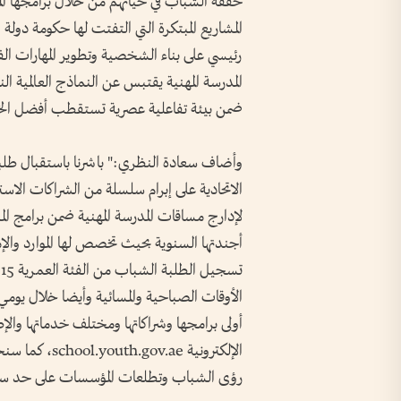
حققه الشباب في حياتهم من خلال برامجها المه
المشاريع المبتكرة التي التفتت لها حكومة دو
رئيسي على بناء الشخصية وتطوير المهارات الفر
المدرسة المهنية يقتبس عن النماذج العالمية ا
ضمن بيئة تفاعلية عصرية تستقطب أفضل الخبر
وأضاف سعادة النظري:" باشرنا باستقبال طل
الاتحادية على إبرام سلسلة من الشراكات الاس
لإدارج مساقات المدرسة المهنية ضمن برامج ا
أجندتها السنوية بحيث تخصص لها الموارد والإم
الأوقات الصباحية والمسائية وأيضا خلال يومي
أولى برامجها وشراكاتها ومختلف خدماتها والإ
الإلكترونية e
رؤى الشباب وتطلعات المؤسسات على حد سو