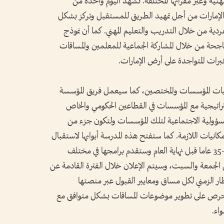
نية وعبر مقراتها المختلفة. نشهد اليوم واحدة من
لة الإمارات من أجل تمهيد الطريق للمستقبل وتركز بشكل
دية من خلال التدريب والتعليم المهني. كما أن نموذج
لناجحة من خلال المشاركة الجماعية للمعلمين والمساقات
ات المتواجدة على أرض الإمارات.
بات المؤسسات والمختصين، كما سيعمل فريق المؤسسة
تراتيجية مع المؤسسات في القطاعين الحكومي والخاص
لمسؤولية الاجتماعية لتلك المؤسسات ولتكون جزء من
كانيات اللازمة. كما ستفتح هذه المدرسة أبوابها لاستقبال
تسجيل الطلبة الشباب من الفئة العمرية 15-35 عاما قبل نهاية العام وستقدم برامجها في مختلف
 الجمعة والسبت، وسيتم الإعلان خلال الفترة القادمة عن
طار الزمني لكل مساق ومعايير القبول عبر منصتها
school.youth.gov.a، كما سنحرص على تطوير موضوعات المساقات بشكل متوافق مع
اء.