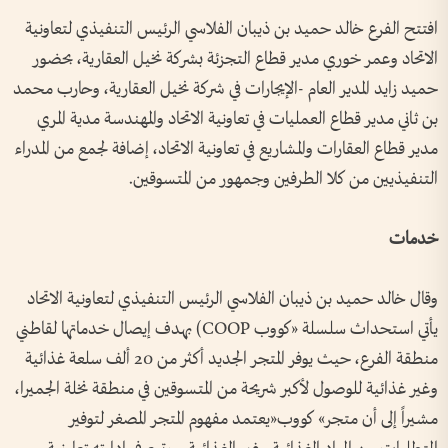
افتتح الفرع خالد حميد بن ذيبان الفلاسي الرئيس التنفيذي لتعاونية
الاتحاد وعمر خوري مدير قطاع التجزئة بشركة نخيل العقارية، بحضور
حميد زايد المدير العام -الإيجارات في شركة نخيل العقارية، وحارب محمد
بن ثاني مدير قطاع العمليات في تعاونية الاتحاد والمهندسة مدية المري
مدير قطاع العقارات والمشاريع في تعاونية الاتحاد، إضافة لجمع من المدراء
التنفيذيين من كلا الطرفين وجمهور من المتسوقين.
خدمات
وقال خالد حميد بن ذيبان الفلاسي الرئيس التنفيذي لتعاونية الاتحاد
يأتي استحداث سلسلة «كووب COOP) بهدف إيصال خدماتها لقاطني
منطقة الفرع، حيث يوفر المتجر الجديد أكثر من 20 ألف سلعة غذائية
وغير غذائية للوصول لأكبر شريحة من المتسوقين في منطقة نخلة الجميرا،
مشيراً إلى أن متجر» كووب«يعتمد مفهوم المتجر المصغر لتوفير