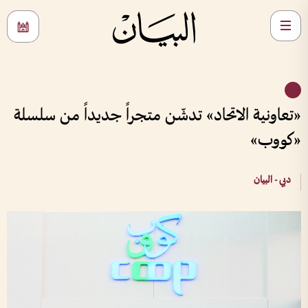
«تعاونية الاتحاد» تدشّن متجراً جديداً من سلسلة
«كووب»
دبي - البيان