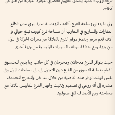
فرع»كووب«الجديد يشمل المفهوم العصري لتجارة التجزئة من النواحي
كافة».
وفي ما يتعلق بمساحة الفرع، أفادت المهندسة مدية المري مدير قطاع
العقارات والمشاريع في التعاونية أن مساحة فرع كووب تبلغ حوالي 9
آلاف قدم مربع ويتميز موقع الفرع بالعلاقة مع ممرات الحركة في المول
من جهة ومع منطقة مواقف السيارات الرئيسية من جهة أخرى .
حيث يتوافر للفرع مدخلان ومخرجان في كل جانب وبما يتيح للمتسوق
القيام بعملية التسوق من الفرع دون التجول في باقي مساحات المول وفي
نفس الوقت توافر هذه الخاصية من خلال المداخل والمخارج المتعددة،
مشيرة إلى أنه روعي في تصميم وتأثيث وتجهيز الفرع المقاييس الملائمة مع
مساحته ومع الأصناف التي سيوفرها.