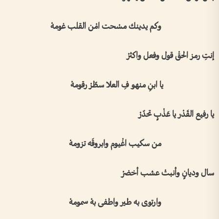
وكم يدينك مسْحت امْن القلب غومهْ
إنتِ رمز الحقْ قول وفعل واكثرْ
يا ابنِ منهو فِ العلا سطّرْ رقومهْ
يا رفيع القَدْر يا عَذْبٍ تحدّرْ
من سكيب اغْيوم وابروقَه تزومهْ
سال وديانٍ وأنبتْ عشب أخضرْ
وارتوى به طير واطفى بهْ سمومهْ