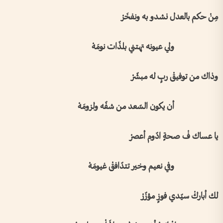
مِنْ حكم بالعدل نشدو به ونفخَرْ
ولي عيونه تهتني بلذّات نومَهْ
وذاك من توفيقْ ربٍ له مبشّرْ
أن يكون السّعد من شفّه ولزومَهْ
يا عساك فْ صحةٍ ادّوم أعصرْ
وفي نعيم وخير تتدّافقْ غيومَهْ
لك أباركْ سيّدي فوزٍ مؤزّرْ