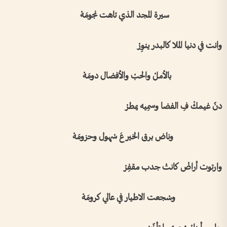
سيرة المجد الذي تاهت نجومَهْ
وانت في دنيا الملا كالبدر ينوِرْ
بالأملْ والحبْ والأفضال دومَهْ
دنّ غيمكْ فِ الفضا وسمِيه يمطرْ
وناض برق الخير عَ سْهول وحزومَهْ
وارتوت أراضْ كانتْ جدب مقفِرْ
وسْجعت الاطيار في عالي كرومَهْ