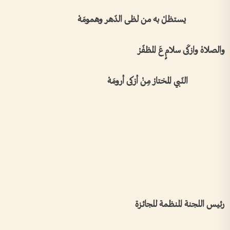
يستظلْ به من لظى الدّهر وهمومَهْ
والصلاهْ وازكَى سلامٍ عَ المظفّرْ
النّبي المختارْ مِنْ أزكى أرومَهْ
رئيس اللجنة المنظمة للجائزة