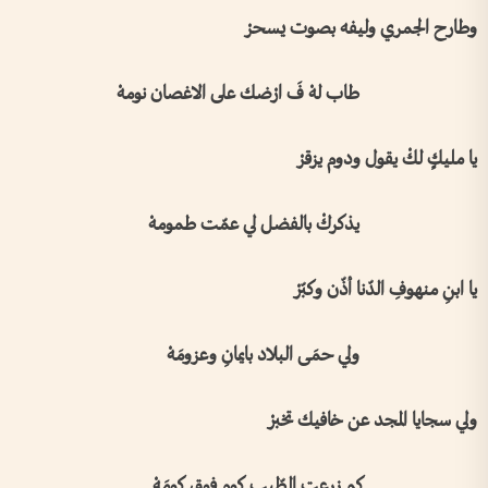
وطارح الجمري وليفه بصوت يسحرْ
طاب لهْ فَ ارْضك على الاغصان نومهْ
يا مليكٍ لكْ يقول ودوم يزقرْ
يذكركْ بالفضل لي عمّت طمومهْ
يا ابنِ منهوفِ الدّنا أذّن وكبّرْ
ولي حمَى البلاد بايمانِ وعزومَهْ
ولي سجايا المجد عن خافيك تخبرْ
كم زرعت الطّيب كومٍ فوق كومَهْ