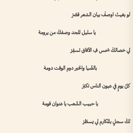
لو بغيتْ اوصفْ بيان الشعر قصّرْ
يا سليل المجد وصفكْ من يرومهْ
لي خصالكْ شمس فِ الآفاق تسفِرْ
بالضّيا والخير دوم الوقت دومهْ
كلّ يومٍ في عيون الناس تكبَرْ
يا حبيب الشّعب يا عنوان قومهْ
لكْ سجلٍ بالمكارم لي يسطّرْ