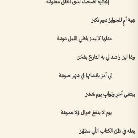
إبْجائزهْ أضحتْ لدى الَخلْق معلومَهْ
هِيهْ أمٍ للجوايزْ دوم تكبرْ
مثلها كالبدرْ ياظي الليل دومَهْ
وذا ابن راشد لي به التاريخ يفخَرْ
لي أمرْ بانشائها في شهْر صومَهْ
يبتغي أجرِ وثوابٍ يوم يحشَرْ
يوم لا ينفعْ خوال وْلا عمومَهْ
يعله في ظلّ الكتاب اللّي مطهّرْ