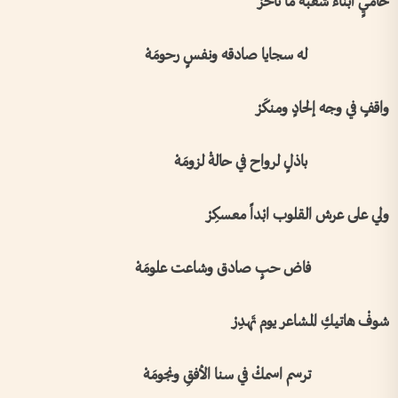
حاميٍ أبناءْ شعبه ما تأخّرْ
له سجايا صادقه ونفسٍ رحومَهْ
واقفٍ في وجه إلحادٍ ومنكَرْ
باذلٍ لرواح في حالةْ لزومَهْ
ولي على عرش القلوب ابْداً معسكِرْ
فاض حبٍ صادق وشاعت علومَهْ
شوفْ هاتيكِ المشاعر يوم تَهدِرْ
ترسم اسمكْ في سنا الأفقِ ونجومَهْ