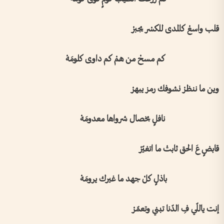
قلب واسعْ كالمدى للكسْر يجبرْ
كم مسحْ من همْ كم داوى كلومَهْ
وين ما ننظرْ نشوفك رمز يبهرْ
نافلٍ بخصال شرواها معدومَهْ
قابضٍ عَ الحق ثابتْ ما اتغيّرْ
باذلٍ كلْ جهد ما غيرك يرومَهْ
إنت ياللّي فِ الدّنا تبني وتعمّرْ