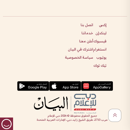
إكس
اتصل بنا
لينكدإن
خدماتنا
فيسبوك
أعلن معنا
انستغرام
اشترك في البيان
يوتيوب
سياسة الخصوصية
تيك توك
جميع الحقوق محفوظة ©
2026
دبي للإعلام
ص.ب 2710، طريق الشيخ زايد، دبي، الإمارات العربية المتحدة