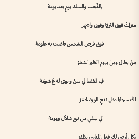
بالذّهب والمسك يومٍ بعد يومهْ
منزلكْ فوق الثريّا وفوق واشهَرْ
فوق قرص الشمس فاضت به علومهْ
مِنْ يطال ومِنْ يروم الطّير لشقرْ
فِ الفضا لي سنْ وانوى له عَ شومَهْ
لكْ سجايا مثل نفحِ الورد لحمَرْ
لي سِقي من نبع شلاّل ويمومهْ
بكل أرض لك فعل للناس يظهَرْ