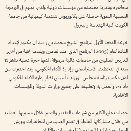
محاضرة ومدربة معتمدة من مؤسسات دولية ولديها دبلوم في البرمجة
العصبية اللغوية حاصلة على بكالوريوس هندسة كيميائية من جامعة
الكويت كلية الهندسة والبترول.
خريجة الدفعة الأولى لبرنامج الشيخ محمد بن راشد آل مكتوم لإعداد
القادة لعام (2005) البرنامج الذي امتد لعامين ويقدمه نخبة من أشهر
المدربين العالميين من جامعات عالمية مرموقة، لديها خبرة عملية تناهز 11
سنة في التخطيط الاستراتيجي وإدارة الأداء الحكومي، وقد اختيرت من
لدن مكتب رئاسة مجلس الوزراء لتأسيس نظام إدارة الأداء الحكومي
«أداء»، والعمل به وتطبيقه على جميع وزارات الدولة والمؤسسات
الاتحادية.
حصلت على الكثير من شهادات التقدير والتميز خلال مسيرتها العملية
من خلال مشاركاتها الفاعلة في تقديم العديد من المحاضرات وورش
العمل ومشاركاتها المجتمعية للمؤسسات والأفراد.