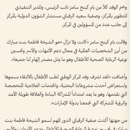
وضم الوفد كلاً من بام كينج سامز نائب الرئيس، والمدير التنفيذي
للتطوير بالمركز، وصفية سعيد الرقباني مستشار الشؤون الدولية بالمركز
إلى جانب عدد من المسؤولين في المركز.
وقالت بام كينج سامز «كانت ولا تزال سمو الشيخة فاطمة بنت مبارك
من أبرز الشخصيات العالمية في مجال دعم الأمهات والأسر وتحسين
نوعية الرعاية الصحية للأطفال وهو ما يمثل مصدر إلهام لنا جميعا».
وأضافت «لقد تشرف وفد المركز الوطني لطب الأطفال بالالتقاء بسموها
واستعراض أحدث مشروعاتنا البحثية، والخدمات العلاجية المتخصصة
التي نقدمها، وهو ما يعد امتداداً للشراكة البناءة والعلاقة طويلة الأمد
والرؤية المشتركة التي تجمعنا بدولة الإمارات».
من جهتها أكدت صفية الرقباني الدور المهم لسمو الشيخة فاطمة بنت
مبارك في تحسين نوعية الرعاية الصحية للأطفال ودعم الأمهات والأسر،