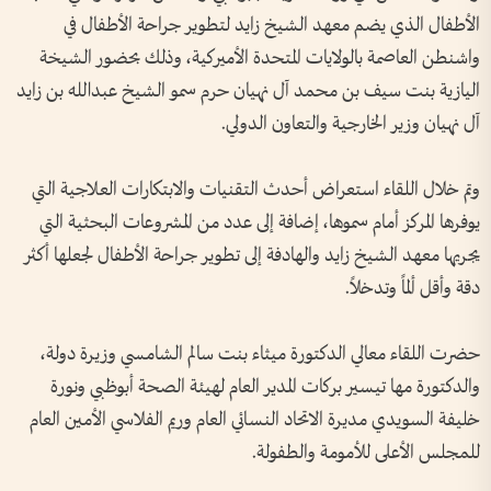
الأطفال الذي يضم معهد الشيخ زايد لتطوير جراحة الأطفال في
واشنطن العاصمة بالولايات المتحدة الأميركية، وذلك بحضور الشيخة
اليازية بنت سيف بن محمد آل نهيان حرم سمو الشيخ عبدالله بن زايد
آل نهيان وزير الخارجية والتعاون الدولي.
وتم خلال اللقاء استعراض أحدث التقنيات والابتكارات العلاجية التي
يوفرها المركز أمام سموها، إضافة إلى عدد من المشروعات البحثية التي
يجريها معهد الشيخ زايد والهادفة إلى تطوير جراحة الأطفال لجعلها أكثر
دقة وأقل ألماً وتدخلاً.
حضرت اللقاء معالي الدكتورة ميثاء بنت سالم الشامسي وزيرة دولة،
والدكتورة مها تيسير بركات المدير العام لهيئة الصحة أبوظبي ونورة
خليفة السويدي مديرة الاتحاد النسائي العام وريم الفلاسي الأمين العام
للمجلس الأعلى للأمومة والطفولة.