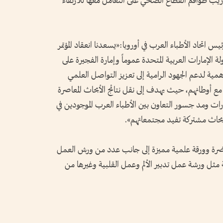
ريب طواقم القطاع الصحي على التعامل معها للارتقاء
اتحاد الأطباء العرب في أوروبا:«يسعدنا انعقاد المؤتمر
لة الإمارات العربية المتحدة عموماً وإمارة الفجيرة على
همية لدعم الجهود الرامية إلى تعزيز التواصل العلمي
 مع أوطانهم، حيث يهدف إلى نقل نتائج الأبحاث المعاصرة
رات ومد جسور التعاون بين الأطباء العرب الموجودين في
أبحاث مشتركة تفيد مجتمعاتهم».
المشاركون في المؤتمر حوالي 60 محاضرة وورقة علمية مميزة إلى جانب عدد من ورش العمل
مة مثل ورشة عمل تدبير الألم وعمل القلبية وغيرها من