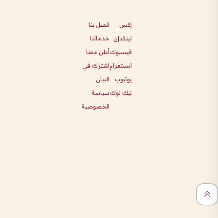
إكس
اتصل بنا
لينكدإن
خدماتنا
فيسبوك
أعلن معنا
انستغرام
اشترك في
يوتيوب
البيان
تيك توك
سياسة
الخصوصية