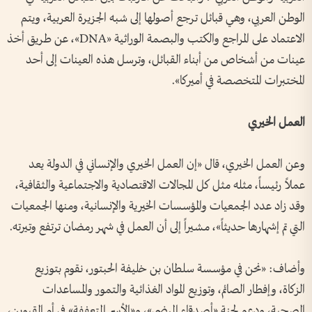
الوطن العربي، وهي قبائل ترجع أصولها إلى شبه الجزيرة العربية، ويتم
الاعتماد على المراجع والكتب والبصمة الوراثية «DNA»، عن طريق أخذ
عينات من أشخاص من أبناء القبائل، وترسل هذه العينات إلى أحد
المختبرات المتخصصة في أميركا».
العمل الخيري
وعن العمل الخيري، قال «إن العمل الخيري والإنساني في الدولة يعد
عملاً رئيساً، مثله مثل كل المجالات الاقتصادية والاجتماعية والثقافية،
وقد زاد عدد الجمعيات والمؤسسات الخيرية والإنسانية، ومنها الجمعيات
التي تم إشهارها حديثاً»، مشيراً إلى أن العمل في شهر رمضان ترتفع وتيرته.
وأضاف: «نحن في مؤسسة سلطان بن خليفة الحبتور، نقوم بتوزيع
الزكاة، وإفطار الصائم، وتوزيع المواد الغذائية والتمور والمساعدات
الصحية، ودعم لجنة «أصدقاء المرضى»، و«الأسر المتعففة» في أم القيوين،