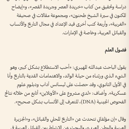
دراسة وتحقيق من كتاب «خريدة العصر وجريدة القصر»، و«إيضاح
المكنون في سيرة الشيخ طحنون»، ومجموعة مقالات في صحيفة
«الغربية»، وأربعة كتب أخرى قيد الإعداد في مجال التاريخ والأنساب
والقبائل العربية، وخاصة في الإمارات.
فضول العلم
يقول الباحث عبداللــه المهيــري: «أحـب الاستطلاع بشكــل كبير، وهو
الشيء الــذي ورثنـــاه من حياـــة الوالد، والاهتمامــات القديمة بالتاريخ وأنا
في الأول الثانــوي، وقد حصلت على ليسانس آداب ودبلــوم عــلوم
عسكريــة». وأضاف: «لدي مشروع على «الأونلاين» أتابع من خلاله نتائج
الفحوص الجينية (DNA)، للتعرف إلى الأنساب بشكل صحيح».
وقال «إن مؤلفاتي تتحدث عن «التاريخ المحلي والقبائل»، و«الجزيرة
العربية والوطن العربي»، والبحث عن الارتباط بين القبائل العربية في