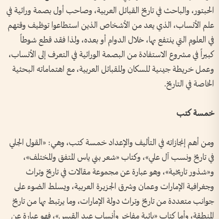
الحبتور، والباحث في تاريخ القبائل العربية، وصاحب أول بصمة وراثية في
علم الأنساب، الذي يعد من الأشخاص الذين استطاعوا توظيف وقتهم
في العلوم التي ينتفع بها، خلال الدوام أو بعده، ولذا فقد قطع شوطاً
كبيراً في مشروع الاستفادة من البصمة الوراثية في التعرف إلى الأنساب،
وعمل خريطة جينية للسكان وللقبائل العربية، مع اهتماماته البحثية
الخاصة في التاريخ.
خمسة كتب
ومن أهم إنجازاته في التأليف والإعداد خمسة كتب، وهي: «القول الجلي
في تاريخ ونسب آل علي»، وكتاب «شعر بني ياس المتفق والمختلف»،
و«شذور تاريخية»، وهو عبارة عن مجموعة مقالات في تاريخ وتراث
وجغرافية الإمارات وعمان وشرق الجزيرة العربية، ويسلط الضوء على
جوانب متعددة من تاريخ وتراث دولة الإمارات، وما يرتبط بها من تاريخ
المنطقة، وأما كتاب «بائية مفاخر وأنساب عبد القيس»، فهو عبارة عن