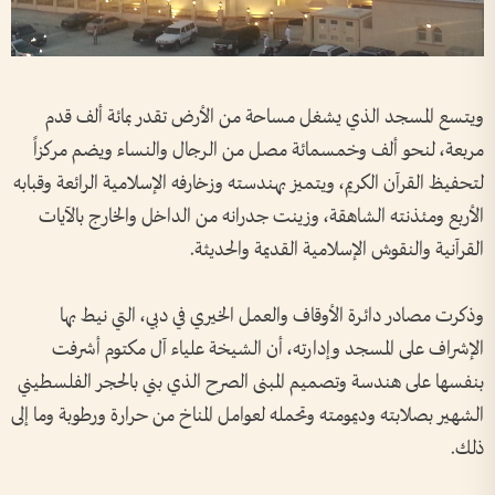
ويتسع المسجد الذي يشغل مساحة من الأرض تقدر بمائة ألف قدم
مربعة، لنحو ألف وخمسمائة مصل من الرجال والنساء ويضم مركزاً
لتحفيظ القرآن الكريم، ويتميز بهندسته وزخارفه الإسلامية الرائعة وقبابه
الأربع ومئذنته الشاهقة، وزينت جدرانه من الداخل والخارج بالآيات
القرآنية والنقوش الإسلامية القديمة والحديثة.
وذكرت مصادر دائرة الأوقاف والعمل الخيري في دبي، التي نيط بها
الإشراف على المسجد وإدارته، أن الشيخة علياء آل مكتوم أشرفت
بنفسها على هندسة وتصميم المبنى الصرح الذي بني بالحجر الفلسطيني
الشهير بصلابته وديمومته وتحمله لعوامل المناخ من حرارة ورطوبة وما إلى
ذلك.