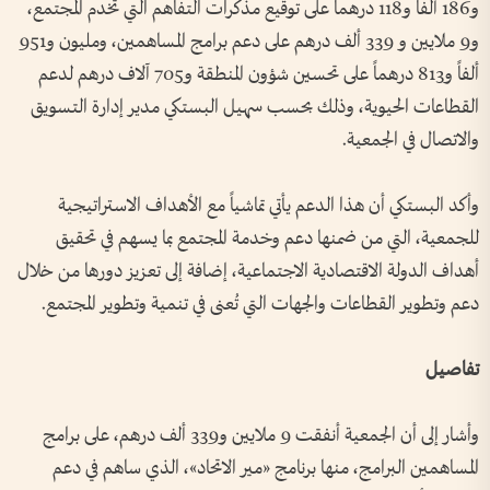
و186 ألفاً و118 درهماً على توقيع مذكرات التفاهم التي تخدم المجتمع،
و9 ملايين و 339 ألف درهم على دعم برامج المساهمين، ومليون و951
ألفاً و813 درهماً على تحسين شؤون المنطقة و705 آلاف درهم لدعم
القطاعات الحيوية، وذلك بحسب سهيل البستكي مدير إدارة التسويق
والاتصال في الجمعية.
وأكد البستكي أن هذا الدعم يأتي تماشياً مع الأهداف الاستراتيجية
للجمعية، التي من ضمنها دعم وخدمة المجتمع بما يسهم في تحقيق
أهداف الدولة الاقتصادية الاجتماعية، إضافة إلى تعزيز دورها من خلال
دعم وتطوير القطاعات والجهات التي تُعنى في تنمية وتطوير المجتمع.
تفاصيل
وأشار إلى أن الجمعية أنفقت 9 ملايين و339 ألف درهم، على برامج
المساهمين البرامج، منها برنامج «مير الاتحاد»، الذي ساهم في دعم