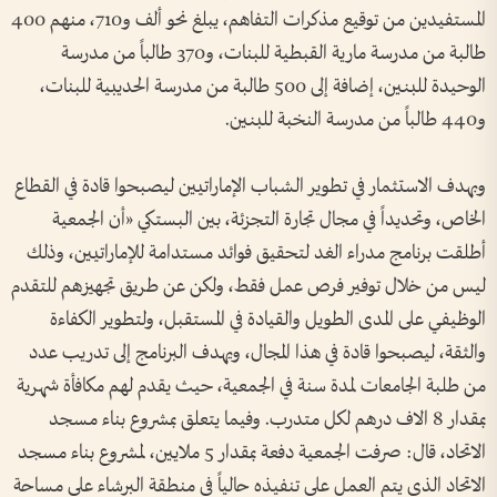
المستفيدين من توقيع مذكرات التفاهم، يبلغ نحو ألف و710، منهم 400
طالبة من مدرسة مارية القبطية للبنات، و370 طالباً من مدرسة
الوحيدة للبنين، إضافة إلى 500 طالبة من مدرسة الحديبية للبنات،
و440 طالباً من مدرسة النخبة للبنين.
وبهدف الاستثمار في تطوير الشباب الإماراتيين ليصبحوا قادة في القطاع
الخاص، وتحديداً في مجال تجارة التجزئة، بين البستكي «أن الجمعية
أطلقت برنامج مدراء الغد لتحقيق فوائد مستدامة للإماراتيين، وذلك
ليس من خلال توفير فرص عمل فقط، ولكن عن طريق تجهيزهم للتقدم
الوظيفي على المدى الطويل والقيادة في المستقبل، ولتطوير الكفاءة
والثقة، ليصبحوا قادة في هذا المجال، ويهدف البرنامج إلى تدريب عدد
من طلبة الجامعات لمدة سنة في الجمعية، حيث يقدم لهم مكافأة شهرية
بمقدار 8 الاف درهم لكل متدرب. وفيما يتعلق بمشروع بناء مسجد
الاتحاد، قال: صرفت الجمعية دفعة بمقدار 5 ملايين، لمشروع بناء مسجد
الاتحاد الذي يتم العمل على تنفيذه حالياً في منطقة البرشاء على مساحة