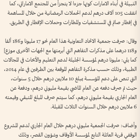
النبيلة في أبناء الامارات كونها جزءا لا يتجزأ من المجتمع الاماراتي، كما
انفقت 105 آلاف درهم لدعم الحملات الرمضانية من خلال المساهمة
في إفطار صائم في المستشفيات والمطارات وحملات الإفطار في الطريق.
وقال: صرفت جمعية الاتحاد التعاونية هذا العام نحو 17 مليونا و186 ألفا
و118 درهما على مذكرات التفاهم التي أبرمتها مع الجهات الأخرى موزع]
كما يلي: مليونا درهم لمؤسسة الجليلة لدعم التعليم والأبحاث في المجالات
الطبية، وذلك حسب مذكرة التفاهم الموقعة بين الطرفين في عام 2014،
التي تنص على دعم المؤسسة بمبلغ 10 ملايين درهم خلال 5 سنوات،
حيث تم صرف دفعه عن العام الماضي بقيمة مليوني درهم، ودفعة عن
العام الجاري بقيمة مليوني درهم، كما سيتم صرف المبلغ المتبقي وقيمته
6 ملايين درهم خلال السنوات الثلاث المقبلة.
وأضاف: صرفت الجمعية مليوني درهم خلال العام الجاري لدعم المشروع
الوقفي قرية العائلة التابع لمؤسسة الأوقاف وشؤون القصر، وذلك