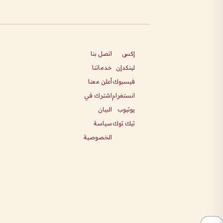
إكس
اتصل بنا
لينكدإن
خدماتنا
فيسبوك
أعلن معنا
انستغرام
اشترك في
يوتيوب
البيان
تيك توك
سياسة
الخصوصية