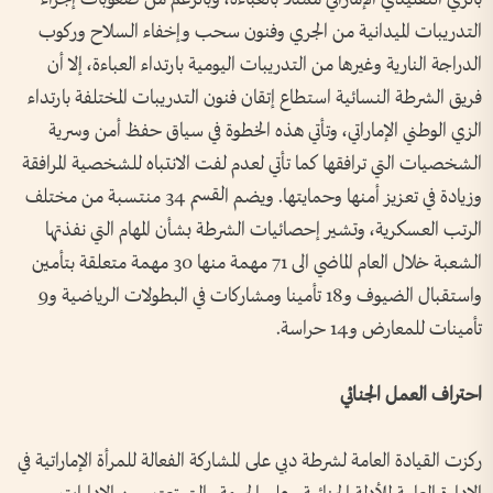
التدريبات الميدانية من الجري وفنون سحب وإخفاء السلاح وركوب
الدراجة النارية وغيرها من التدريبات اليومية بارتداء العباءة، إلا أن
فريق الشرطة النسائية استطاع إتقان فنون التدريبات المختلفة بارتداء
الزي الوطني الإماراتي، وتأتي هذه الخطوة في سياق حفظ أمن وسرية
الشخصيات التي ترافقها كما تأتي لعدم لفت الانتباه للشخصية المرافقة
وزيادة في تعزيز أمنها وحمايتها. ويضم القسم 34 منتسبة من مختلف
الرتب العسكرية، وتشير إحصائيات الشرطة بشأن المهام التي نفذتها
الشعبة خلال العام الماضي الى 71 مهمة منها 30 مهمة متعلقة بتأمين
واستقبال الضيوف و18 تأمينا ومشاركات في البطولات الرياضية و9
تأمينات للمعارض و14 حراسة.
احتراف العمل الجنائي
ركزت القيادة العامة لشرطة دبي على المشاركة الفعالة للمرأة الإماراتية في