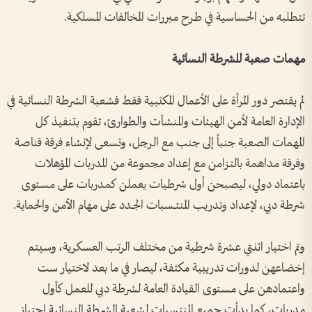
تتطلبه من الحساسية في طرح مبررات المخالفات المسلكية.
مهمات صعبة للشرطة النسائية
لم يقتصر دور المرأة على الأعمال المكتبية فقط فشعبة الشرطة النسائية في
الإدارة العامة لأمن الهيئات والمنشآت والطوارئ، تقوم بتنفيذ كل
المهمات الصعبة جنباً إلى جنب مع الرجل، وتسعى لإنشاء فرقة قناصة
وفرقة مداهمة بالتـزامن مع إعداد مجموعة من المدربات المؤهلات
باعتماد دولي، ليصبحن أول شرطيات يعملن كمدربات على مستوى
شرطة دبي، لإعداد وتدريب المنتــسبات الجــدد على مهام الأمن والحماية.
وتم اختيار اثنتي عشرة شرطية من مختلف الرتب العسكرية، وسيتم
إخضاعهن لدورات تدريبية مكثفة، ليصار في ما بعد لاختيار ست
واعتمادهن على مستوى القيادة العامة لشرطة دبي للعمل كأول
مدربات، كما بدأت جميع المنتسبات لشعبة الشرطة النسائية اجتياز