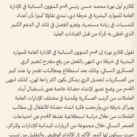
الملازم أول نورة محمد حسن رئيس قسم الشؤون النسائية في الإدارة
العامة للموارد البشرية في شرطة دبي، تبدي تفاؤلا كبيرا بأن أعداد
المنتسبات في زيادة مستمرة، وتعزو الفضل في ذلك الى الدعم الكبير
الذي تحظى به المرأة من قبل القيادات العليا.
تقول الملازم نورة إن قسم الشؤون النسائية في الإدارة العامة للموارد
البشرية في شرطة دبي انتهى بالفعل من رفع مقترح لتغيير الزي
العسكري النسائي، وذلك بعد استطلاع ومطالبات تقدم بها عدد كبير
من العسكريات لتعديل الزي بشكل يكون اكثر راحة لهن، كذلك انتهى
القسم من وضع تصور لإنشاء حضانة خاصة تعنى باستقبال أبناء
العاملات من الرتب العسكرية والمدنية في مختلف الإدارات العامة
ومراكز شرطة دبي.وأرجعت فكرة انشاء حضانة للأطفال إلى مطالب
العاملات من خلال دراسة استطلاعية نفذها القسم عن احتياجات
العنصر النسائي خلال مجموعة من الزيارات الميدانية للإدارات والمراكز،
حيث سيكون لها الدور الأكبر في الالتزام الوظيفي والتقليل من نسب