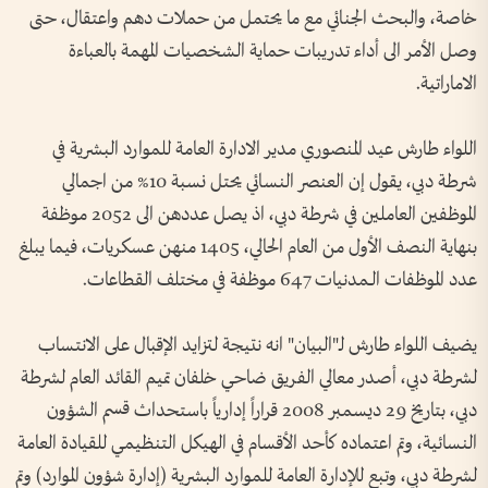
خاصة، والبحث الجنائي مع ما يحتمل من حملات دهم واعتقال، حتى
وصل الأمر الى أداء تدريبات حماية الشخصيات المهمة بالعباءة
الاماراتية.
اللواء طارش عيد المنصوري مدير الادارة العامة للموارد البشرية في
شرطة دبي، يقول إن العنصر النسائي يحتل نسبة 10% من اجمالي
الموظفين العاملين في شرطة دبي، اذ يصل عددهن الى 2052 موظفة
بنهاية النصف الأول من العام الحالي، 1405 منهن عسكريات، فيما يبلغ
عدد الموظفات الــمدنيات 647 موظفة في مختلف القطاعات.
يضيف اللواء طارش لـ"البيان" انه نتيجة لتزايد الإقبال على الانتساب
لشرطة دبي، أصدر معالي الفريق ضاحي خلفان تميم القائد العام لشرطة
دبي، بتاريخ 29 ديسمبر 2008 قراراً إدارياً باستحداث قسم الشؤون
النسائية، وتم اعتماده كأحد الأقسام في الهيكل التنظيمي للقيادة العامة
لشرطة دبي، وتبع للإدارة العامة للموارد البشرية (إدارة شؤون الموارد) وتم