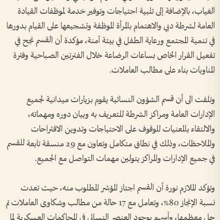
الغياب، بالإضافة إلى تلبية احتياجات وتوفير خدمة لموظفات القيادة
العامة لشرطة دبي والاهتمام بالمرأة الموظفة وتشجيعها على القيام بدورها
في تنمية المجتمع ورعاية الطفل في بيئة آمنة، مؤكدة أن القسم نجح في
تفعيل القرار الخاص بساعات الرضاعة خلال الفترتين الصباحية وفترة
المناوبات بناء على مطالب العاملات.
وتلفت الى أن قسم الشؤون النسائية يقوم بزيارات ميدانية لجميع
الإدارات العامة ومراكز الشرطة للتعريف به وبيان دوره ومهماته،
والالتقاء بالمعنيات للوقوف على الاحتياجات وتدوين الاقتراحات
والملاحظات، وذلك في نطاق متكامل وتعاون مع 29 منسقة تابعة للقسم
في جميع الإدارات والمراكز يتولين مهمات التواصل مع الجميع.
وتؤكد الملازم نورة أن القسم اجتاز المؤشر المطلوب منه، حيث تعدت
نسبة الإنجاز 80%، وتعامل مع 17 حالة من مطالب وشكاوى العاملات تم
حل معظمها، وأسهم بوجود العنصر النسائي في المحاكمات العسكرية لما