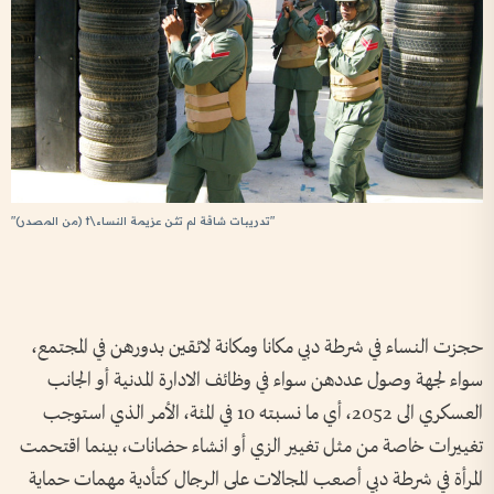
"ط
"تدريبات شاقة لم تثن عزيمة النساء\t (من المصدر)"
الإ
حجزت النساء في شرطة دبي مكانا ومكانة لائقين بدورهن في المجتمع،
سواء لجهة وصول عددهن سواء في وظائف الادارة المدنية أو الجانب
العسكري الى 2052، أي ما نسبته 10 في المئة، الأمر الذي استوجب
تغييرات خاصة من مثل تغيير الزي أو انشاء حضانات، بينما اقتحمت
المرأة في شرطة دبي أصعب المجالات على الرجال كتأدية مهمات حماية