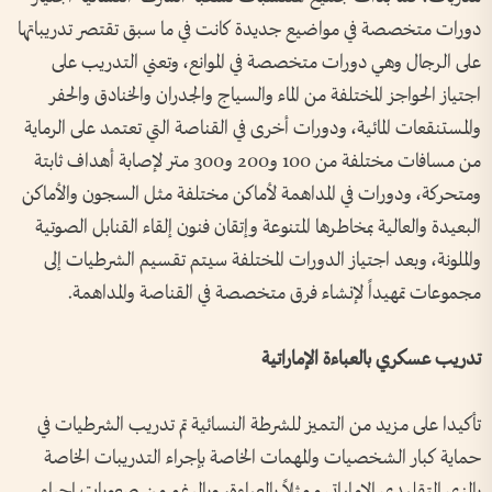
دورات متخصصة في مواضيع جديدة كانت في ما سبق تقتصر تدريباتها
على الرجال وهي دورات متخصصة في الموانع، وتعني التدريب على
اجتياز الحواجز المختلفة من الماء والسياج والجدران والخنادق والحفر
والمستنقعات المائية، ودورات أخرى في القناصة التي تعتمد على الرماية
من مسافات مختلفة من 100 و200 و300 متر لإصابة أهداف ثابتة
ومتحركة، ودورات في المداهمة لأماكن مختلفة مثل السجون والأماكن
البعيدة والعالية بمخاطرها المتنوعة وإتقان فنون إلقاء القنابل الصوتية
والملونة، وبعد اجتياز الدورات المختلفة سيتم تقسيم الشرطيات إلى
مجموعات تمهيداً لإنشاء فرق متخصصة في القناصة والمداهمة.
تدريب عسكري بالعباءة الإماراتية
تأكيدا على مزيد من التميز للشرطة النسائية تم تدريب الشرطيات في
حماية كبار الشخصيات والمهمات الخاصة بإجراء التدريبات الخاصة
بالزي التقليدي الإماراتي ممثلاً بالعباءة، وبالرغم من صعوبات إجراء