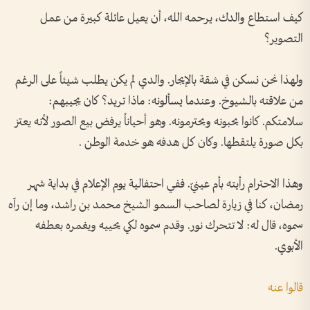
كيف استطاع والدك، يرحمه الله، أن يعيل عائلة كبيرة من عمل
التصوير؟
ولهذا نحن نسكن في شقة بالإيجار. والدي لم يكن يطلب شيئاً على الرغم
من علاقته بالشيوخ. وعندما يسألونه: ماذا تريد؟ كان يجيبهم:
سلامتكم. كانوا يحبونه ويحترمونه. وهو أحياناً يرفض بيع الصور لأنه يعتز
بكل صورة يلتقطها. وكان كل هدفه هو خدمة الوطن .
وهذا الاحترام رأيته بأم عينيّ. ففي احتفالية يوم الإعلام في بداية شهر
رمضان، كنا في زيارة لصاحب السمو الشيخ محمد بن راشد، وما إن رآه
سموه، قال له: لا تتحرك نور. وقدم سموه لكي يحييه ويغمره بعطفه
الأبوي.
قالوا عنه