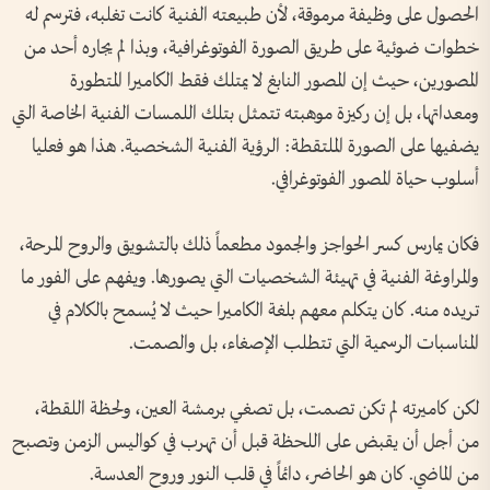
الحصول على وظيفة مرموقة، لأن طبيعته الفنية كانت تغلبه، فترسم له
خطوات ضوئية على طريق الصورة الفوتوغرافية، وبذا لم يجاره أحد من
المصورين، حيث إن المصور النابغ لا يمتلك فقط الكاميرا المتطورة
ومعداتها، بل إن ركيزة موهبته تتمثل بتلك اللمسات الفنية الخاصة التي
يضفيها على الصورة الملتقطة: الرؤية الفنية الشخصية. هذا هو فعليا
أسلوب حياة المصور الفوتوغرافي.
فكان يمارس كسر الحواجز والجمود مطعماً ذلك بالتشويق والروح المرحة،
والمراوغة الفنية في تهيئة الشخصيات التي يصورها. ويفهم على الفور ما
تريده منه. كان يتكلم معهم بلغة الكاميرا حيث لا يُسمح بالكلام في
المناسبات الرسمية التي تتطلب الإصغاء، بل والصمت.
لكن كاميرته لم تكن تصمت، بل تصغي برمشة العين، ولحظة اللقطة،
من أجل أن يقبض على اللحظة قبل أن تهرب في كواليس الزمن وتصبح
من الماضي. كان هو الحاضر، دائماً في قلب النور وروح العدسة.