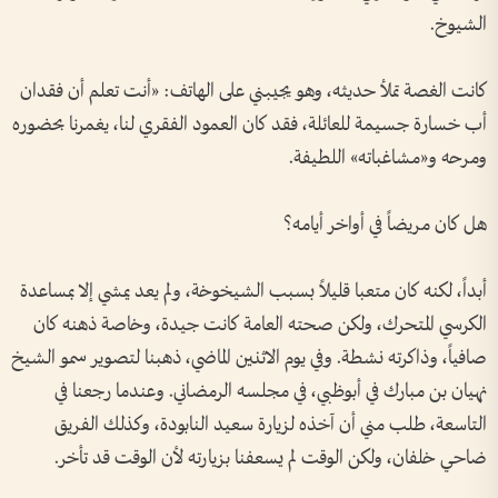
الشيوخ.
كانت الغصة تملأ حديثه، وهو يجيبني على الهاتف: «أنت تعلم أن فقدان
أب خسارة جسيمة للعائلة، فقد كان العمود الفقري لنا، يغمرنا بحضوره
ومرحه و«مشاغباته» اللطيفة.
هل كان مريضاً في أواخر أيامه؟
أبداً، لكنه كان متعبا قليلاً بسبب الشيخوخة، ولم يعد يمشي إلا بمساعدة
الكرسي المتحرك، ولكن صحته العامة كانت جيدة، وخاصة ذهنه كان
صافياً، وذاكرته نشطة. وفي يوم الاثنين الماضي، ذهبنا لتصوير سمو الشيخ
نهيان بن مبارك في أبوظبي، في مجلسه الرمضاني. وعندما رجعنا في
التاسعة، طلب مني أن آخذه لزيارة سعيد النابودة، وكذلك الفريق
ضاحي خلفان، ولكن الوقت لم يسعفنا بزيارته لأن الوقت قد تأخر.