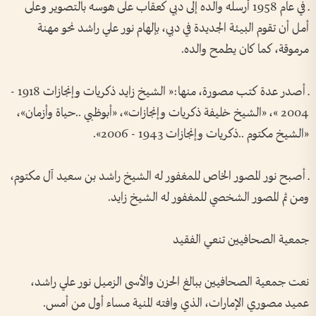
ـ في عام 1958 أرسله والده إلى دبي كعقاب على هوسه بالتصوير وعلى
أمل أن تقوم البيئة الجديدة في دبي، بإلهام نور علي راشد نحو مهنة
مرموقة، كما كان يطمح والده.
ـ أصدر عدة كتب مصورة، منها:« الشيخ زايد ذكريات وإنجازات 1918 -
2004 »، «الشيخ خليفة ذكريات وإنجازات»، «أبوظبي ..حياة وأزمان»،
«الشيخ مكتوم ..ذكريات وإنجازات 1943 - 2006».
ـ أصبح نور المصور الخاص للمغفور له الشيخ راشد بن سعيد آل مكتوم،
ومن ثم المصور الشخصي للمغفور له الشيخ زايد.
جمعية الصحافيين تنعي الفقيد
نعت جمعية الصحافيين ببالغ الحزن والأسى الزميل نور علي راشد،
عميد مصوري الإمارات، الذي وافته المنية مساء أول من أمس.