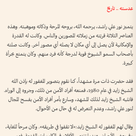
عدسته .. تاريخ
يتميز نور علي راشد، يرحمه الله، بروحه المرحة وذكائه وموهبته. وهذه
العناصر الثلاثة قربّته من زملائه المصورين والناس. وكانت له القدرة
والإمكانية لأن يصل إلى أي مكان لا يصله أي مصور آخر. وكانت صلته
بأصحاب السمو الشيوخ قوية لدرجة كأنه فرد منهم. وكان يتمتع بجرأة
كبيرة.
فقد حضرت ذات مرة مشهداً، كنا نقوم بتصوير المغفور له بإذن الله
الشيخ زايد في عام 1980، فمنعه أفراد الأمن من ذلك، وجروه إلى الوراء.
فانتبه الشيخ زايد لذلك المشهد، وسارع بأمر أفراد الأمن بفسح المجال
لنور علي راشد، وعدم التعرض له في حال من الأحوال.
وقال لهم المغفور له الشيخ زايد:«لا تقفوا في طريقه». وكان مرحاً للغاية،