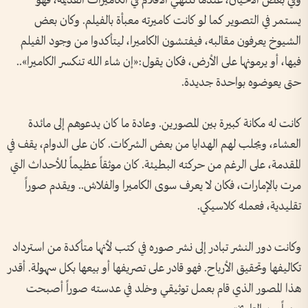
وفي بعض الأحيان، عندما تنتهي الأفلام في الكاميرات القديمة، فهو
يستمر في التصوير كما لو كانت كاميرته معبأة بالفيلم. وكان بعض
الشيوخ يعرفون مقالبه، فيفتشون الكاميرا، ليتأكدوا من وجود الفيلم
فيها، أو يرمونها على الأرض، فكان يقول:«إن شاء الله تنكسر الكاميرا»..
حتى يعوضوه بواحدة جديدة.
كانت له مكانة كبيرة بين المصورين. وعادة ما كان يدعوهم إلى مائدة
العشاء، ويجلب لهم الهدايا من بعض الشركات. كان على الدوام، يقف في
المقدمة، على الرغم من حركته البطيئة. كان موثقاً عظيماً للأحداث التي
مرت بالإمارات، فكان لا يعرف سوى الكاميرا والفلاش.. ويقدم صوراً
تقليدية، فعمله كلاسيكي.
وكانت دور النشر تبادر إلى نشر صوره في كتب لأنها متأكدة من استرداد
تكاليفها وتحقيق الأرباح. فهو قادر على تصريفها أو بيعها بكل سهولة. أقدر
هذا المصور الذي قام بعمل توثيقي وخلد في عدسته صوراً أصبحت