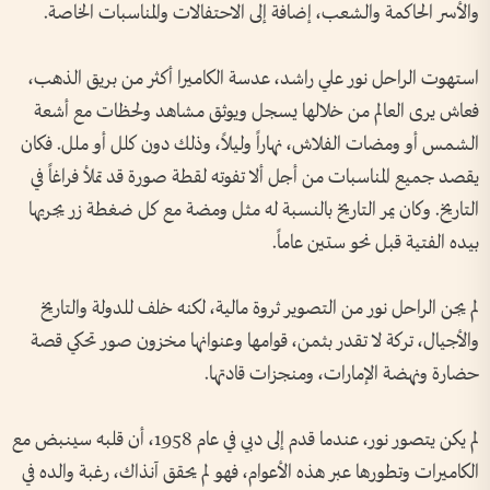
والأسر الحاكمة والشعب، إضافة إلى الاحتفالات والمناسبات الخاصة.
استهوت الراحل نور علي راشد، عدسة الكاميرا أكثر من بريق الذهب،
فعاش يرى العالم من خلالها يسجل ويوثق مشاهد ولحظات مع أشعة
الشمس أو ومضات الفلاش، نهاراً وليلاً، وذلك دون كلل أو ملل. فكان
يقصد جميع المناسبات من أجل ألا تفوته لقطة صورة قد تملأ فراغاً في
التاريخ. وكان يمر التاريخ بالنسبة له مثل ومضة مع كل ضغطة زر يجريها
بيده الفتية قبل نحو ستين عاماً.
لم يجن الراحل نور من التصوير ثروة مالية، لكنه خلف للدولة والتاريخ
والأجيال، تركة لا تقدر بثمن، قوامها وعنوانها مخزون صور تحكي قصة
حضارة ونهضة الإمارات، ومنجزات قادتها.
لم يكن يتصور نور، عندما قدم إلى دبي في عام 1958، أن قلبه سينبض مع
الكاميرات وتطورها عبر هذه الأعوام، فهو لم يحقق آنذاك، رغبة والده في