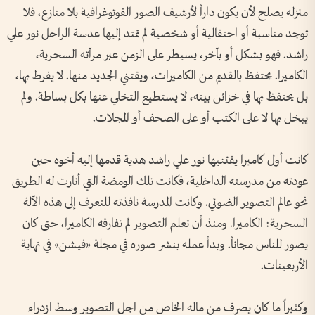
منزله يصلح لأن يكون داراً لأرشيف الصور الفوتوغرافية بلا منازع، فلا
توجد مناسبة أو احتفالية أو شخصية لم تمتد إليها عدسة الراحل نور علي
راشد. فهو بشكل أو بآخر، يسيطر على الزمن عبر مرآته السحرية،
الكاميرا. يحتفظ بالقديم من الكاميرات، ويقتني الجديد منها. لا يفرط بها،
بل يحتفظ بها في خزائن بيته، لا يستطيع التخلي عنها بكل بساطة. ولم
يبخل بها لا على الكتب أو على الصحف أو المجلات.
كانت أول كاميرا يقتنيها نور علي راشد هدية قدمها إليه أخوه حين
عودته من مدرسته الداخلية، فكانت تلك الومضة التي أنارت له الطريق
نحو عالم التصوير الضوئي. وكانت المدرسة نافذته للتعرف إلى هذه الآلة
السحرية: الكاميرا. ومنذ أن تعلم التصوير لم تفارقه الكاميرا، حتى كان
يصور للناس مجاناً. وبدأ عمله بنشر صوره في مجلة «فيشن» في نهاية
الأربعينات.
وكثيراً ما كان يصرف من ماله الخاص من اجل التصوير وسط ازدراء