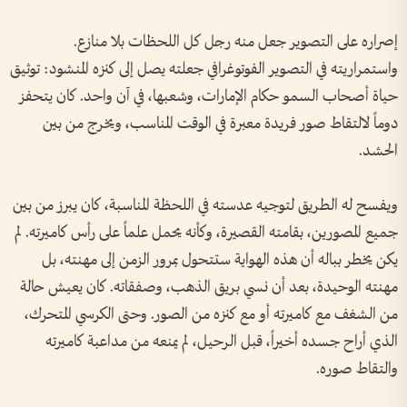
إصراره على التصوير جعل منه رجل كل اللحظات بلا منازع.
واستمراريته في التصوير الفوتوغرافي جعلته يصل إلى كنزه المنشود: توثيق
حياة أصحاب السمو حكام الإمارات، وشعبها، في آن واحد. كان يتحفز
دوماً لالتقاط صور فريدة معبرة في الوقت المناسب، ويخرج من بين
الحشد.
ويفسح له الطريق لتوجيه عدسته في اللحظة المناسبة، كان يبرز من بين
جميع المصورين، بقامته القصيرة، وكأنه يحمل علماً على رأس كاميرته. لم
يكن يخطر بباله أن هذه الهواية ستتحول بمرور الزمن إلى مهنته، بل
مهنته الوحيدة، بعد أن نسي بريق الذهب، وصفقاته. كان يعيش حالة
من الشغف مع كاميرته أو مع كنزه من الصور. وحتى الكرسي المتحرك،
الذي أراح جسده أخيراً، قبل الرحيل، لم يمنعه من مداعبة كاميرته
والتقاط صوره.