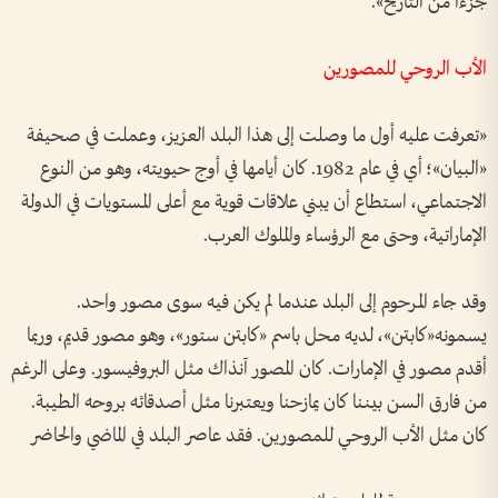
جزءاً من التاريخ».
الأب الروحي للمصورين
«تعرفت عليه أول ما وصلت إلى هذا البلد العزيز، وعملت في صحيفة
«البيان»؛ أي في عام 1982. كان أيامها في أوج حيويته، وهو من النوع
الاجتماعي، استطاع أن يبني علاقات قوية مع أعلى المستويات في الدولة
الإماراتية، وحتى مع الرؤساء والملوك العرب.
وقد جاء المرحوم إلى البلد عندما لم يكن فيه سوى مصور واحد.
يسمونه«كابتن»، لديه محل باسم «كابتن ستور»، وهو مصور قديم، وربما
أقدم مصور في الإمارات. كان المصور آنذاك مثل البروفيسور. وعلى الرغم
من فارق السن بيننا كان يمازحنا ويعتبرنا مثل أصدقائه بروحه الطيبة.
كان مثل الأب الروحي للمصورين. فقد عاصر البلد في الماضي والحاضر