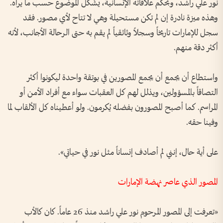
نور علي راشد، وبحكم علاقاته الإنسانية، يشّكل الموضوع حسب ما يراه.
وهذه ميزة نادرة إن لم تكن مستحيلة وهي لا تتاح لأي مصور. فقد
سجل للإمارات تاريخاً وسجلاً وثائقياً لم يقم به حتى الرحالة الأجانب، لأنه
أكثر دقة منهم.
واستطاع أن يجمع أن يجمع المصورين في بوتقة واحدة ليكونوا أكثر
التصاقاً بالمسؤولين، ويذلل لهم كل العقبات سواء مع أفراد الأمن أو
المراسم. كما أصبح المصورون بفضله يُكرمون. ولو أعطيناه كل الألقاب لما
وفينا حقه.
على أية حال، إنني لم أصادف إنساناً مثل نور في حياتي».
المصور الذي عاصر نهضة الإمارات
«تعرفت إلى المصور المرحوم نور علي راشد منذ 26 عاماً. كان كالأب