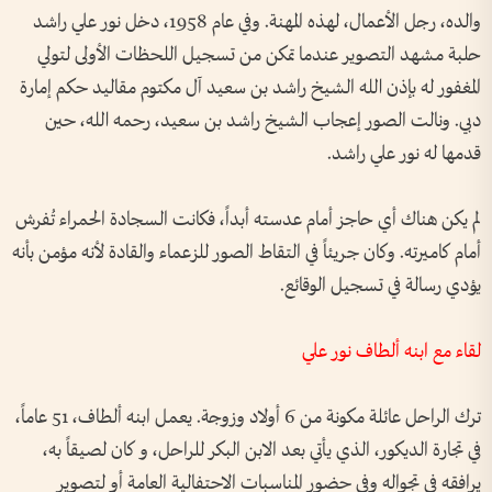
والده، رجل الأعمال، لهذه المهنة. وفي عام 1958، دخل نور علي راشد
حلبة مشهد التصوير عندما تمكن من تسجيل اللحظات الأولى لتولي
المغفور له بإذن الله الشيخ راشد بن سعيد آل مكتوم مقاليد حكم إمارة
دبي. ونالت الصور إعجاب الشيخ راشد بن سعيد، رحمه الله، حين
قدمها له نور علي راشد.
لم يكن هناك أي حاجز أمام عدسته أبداً، فكانت السجادة الحمراء تُفرش
أمام كاميرته. وكان جريئاً في التقاط الصور للزعماء والقادة لأنه مؤمن بأنه
يؤدي رسالة في تسجيل الوقائع.
لقاء مع ابنه ألطاف نور علي
ترك الراحل عائلة مكونة من 6 أولاد وزوجة. يعمل ابنه ألطاف، 51 عاماً،
في تجارة الديكور، الذي يأتي بعد الابن البكر للراحل، و كان لصيقاً به،
يرافقه في تجواله وفي حضور المناسبات الاحتفالية العامة أو لتصوير