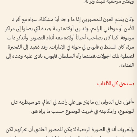
ويعتبر مرجعية للبلد وتراثه.
وكان يقدم العون للمصورين إذا ما واجه أية مشكلة، سواء مع أفراد
الأمن أو موظفي المراسم. وقد ربى أولاده تربية جيدة لكي يصلوا إلى مراكز
مرموقة. كما كان يصاحب أحياناً أولاده معه أثناء التصوير. وأتذكر ذات
مرة، كان السلطان قابوس في جولة في الإمارات. وقد ذهبنا إلى الفجيرة
لتغطية تلك الجولات.فعندما رآه السلطان قابوس، نادى عليه ودعاه إلى
الغداء».
يستحق كل الألقاب
«أقول على الدوام، إن ما يميّز نور علي راشد في العالم، هو سيطرته على
الموضوع، وإمكانيته في تحريك الموضوع حسب ما يراه هو.
والمعروف أنه في الصورة الرسمية لا يمكن للمصور العادي أن يحركهم لكن