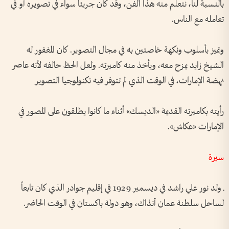
بالنسبة لنا، نتعلم منه هذا الفن، وقد كان جريئاً سواء في تصويره أو في
تعامله مع الناس.
وتميز بأسلوب ونكهة خاصتين به في مجال التصوير. كان المغفور له
الشيخ زايد يمزح معه، ويأخذ منه كاميرته. ولعل الحظ حالفه لأنه عاصر
نهضة الإمارات، في الوقت الذي لم تتوفر فيه تكنولوجيا التصوير
رأيته بكاميرته القديمة «الديسك» أثناء ما كانوا يطلقون على المصور في
الإمارات «عكاش».
سيرة
ـ ولد نور علي راشد في ديسمبر 1929 في إقليم جوادر الذي كان تابعاً
لساحل سلطنة عمان آنذاك، وهو دولة باكستان في الوقت الحاضر.