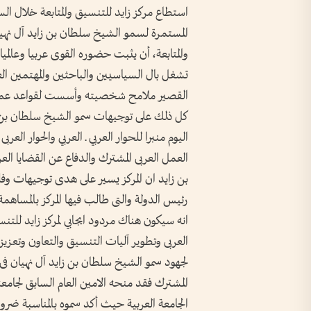
استطاع مركز زايد للتنسيق والمتابعة خلال السنة الثانية من عمره وبفضل الاهتمام الكبير والتوجيهات المستمرة لسمو الشيخ سلطان بن زايد آل نهيان نائب رئيس مجلس الوزراء رئيس مركز زايد للتنسيق والمتابعة، أن يثبت حضوره القوى عربيا وعالميا فى المجالات السياسية والفكرية والثقافية والعلمية التى تشغل بال السياسيين والباحثين والمهتمين العرب. وبعد أن شكلت ثمرات السنة الاولى من عمر المركز القصير ملامح شخصيته وأسست لقواعد عمله وحددت خطوات سيره فى طريق الاهداف معتمدا فى كل ذلك على توجيهات سمو الشيخ سلطان بن زايد آل نهيان لتحقق انجازات رائدة عربيا وعالميا فغدا اليوم منبرا للحوار العربي ـ العربي والحوار العربى مع كافة ثقافات العالم ليقوم بدور كبير ومتميز فى تعزيز العمل العربى المشترك والدفاع عن القضايا العربية العادلة وتعريف العالم بها. وقد أكد سمو الشيخ سلطان بن زايد ان المركز يسير على هدى توجيهات وفلسفة صاحب السمو الشيخ زايد بن سلطان آل نهيان رئيس الدولة والتى طالب فيها المركز بالمساهمة فى تفعيل دور جامعة الدول العربية وتنشيطه. وقال سموه انه سيكون هناك مردود ايجابي لمركز زايد للتنسيق والمتابعة على الدور الذى تلعبه مؤسسات العمل العربى وتطوير آليات التنسيق والتعاون وتعزيز التضامن العربى وتنمية العلاقات العربية ـ العربية. وتقديرا لجهود سمو الشيخ سلطان بن زايد آل نهيان فى دعم الجامعة العربية وتعزيز العمل العربى الوحدوى المشترك فقد منحه الامين العام السابق لجامعة الدول العربية د.عصمت عبدالمجيد العام الماضى درع الجامعة العربية حيث أكد سموه بالمناسبة ضرورة اعلاء مفهوم التضامن العربى والحرص على تحقيقه وفق مبادئ وقواعد العمل العربى المشترك والمصلحة القومية. كان المركز فى البدء حلما ثم فكرة راودت أذهان العديد من المفكرين والمثقفين العرب فى ندوة «مستقبل الوطن العربى ودور جامعة الدول العربية» التى عقدت فى أبوظبى خلال الفترة من 2 الى 4 نوفمبر 1997 تحت رعاية صاحب السمو رئيس الدولة «حفظه الله» والذى كرس جهده وفكره لارساء دعائم التضامن العربى ورأب الصدع وذلك برئاسة سمو الشيخ سلطان بن زايد آل نهيان. وكان التطلع الى انشاء المركز يضاهى فى صعوبته تحقيق أى حلم عربى يرمى الى وحدة الصف ونبذ الاختلاف وتقريب وجهات النظر وتنسيق الجهود فى اطار منسجم وفاعل يقف أمام عشرات التحديات سياسيا واقتصاديا وأمنيا وثقافيا وتربويا وعلميا.. وغيرها من التحديات التى انتصبت فى وجه العالم العربى وتقاذفته تحت اسماء ومسميات مختلفة. لقد أخذ سمو الشيخ سلطان بن زايد على عاتقه بلورة التصور ورسم السياسات العامة للمركز ووضع آليات تنفيذها استجابة لقناعة اعلاء راية التضامن العربى وتعزيز دور الجامعة العربية وترسيخ الهوية القومية العربية فى مواجهة كافة المحاولات الرامية الى تذويبها فى بوتقات مختلفة فأصدر سموه قرارا بتأسيس المركز الذى رحبت به جامعة الدول العربية رسميا بقرار اجازة المجلس الوزارى للجامعة فى دورة انعقاده 112 فى القاهرة فى سبتمبر عام 1999. وأصبح لهذا الحلم موطأ قدم ورصيد على ارض الواقع يعبر عن وجوده من خلال حضوره وتميزه وبأصداره العديد من الدراسات الشاملة والمتنوعة التى أنجزها فى فترة وجيزة وغطت موضوعات مستعصية ودخلت مساحات متروكة أو منسية فى كتابات وأبحاث مراكز الدراسات العربية الاخرى انطلاقا من مبدأ التكامل مع الغير فى الساحة العربية والاقليمية فى اطار الثوابت والاهداف المشتركة وعن قناعة بضرورة التنوع والاضافة فى الفكر والممارسة وأخذ الموضوع من أكثر من زاوية وتوسيع دائرة الرؤية لنطل على مجمل الحالة العربية الراهنة. مشاركات بالفعاليات العربية وشارك المركز فى أهم المحطات السياسية على المستويين العربى والاقليمى بدءا بالقمة العربية الطارئة بالقاهرة فى اكتوبر 2000 وقمة دول منظمة الاوبك بكراكاس وقمة منظمة المؤتمر الاسلامى بالدوحة وقمة مجلس التعاون لدول الخليج العربية بالمنامة وقمة المرأة العربية بالقاهرة فى نوفمبر 2000 وأخيرا القمة العربية الدورية الاولى بعمان فى مارس 2001 والتى شارك فيها المركز بأربعة اصدارات خاصة بالمناسبة. كما قام المركز بمد جسور التعاون مع العديد من المراكز والهيئات المختصة فى جميع الدول العربية ودول العالم حيث تلقى المركز فى هذا الاطار العديد من الاتصالات من مراكز البحوث والدراسات العربية والدولية أعربت فيها عن رغبتها فى التعاون مع مركز زايد للتنسيق والمتابعة. كما أشادت العديد من الهيئات والمؤسسات البحثية العربية والدولية بانجازات المركز وأبدت رغبتها فى توطيد أواصر التعاون معه وتلقى المركز دعوات للمشاركة فى العديد من النشاطات الفكرية العربية والدولية حيث شارك بأهم معارض الكتب التى أقيمت داخل الدولة أو خارجها فى مصر والجزائر وسيشارك المركز فى معارض أخرى ستقام فى المانيا وسوريا ولبنان والكويت والاردن. ويسجل هذا التقرير الذى صدر عن المركز بمناسبة عيد الجلوس الخامس والثلاثين لصاحب السمو الشيخ زايد بن سلطان آل نهيان رئيس الدولة «حفظه الله ورعاه» بعض التفاصيل عن أهم نشاطات المركز ومساهماته والتى يستحيل معنا هنا حصرها وعدها جميعا أو تمييز بعضها عن الاخر من حيث الاهمية أو الأولوية لكن ارادة الاستمرار والرغبة فى التطوير وتحسين الاداء تملى فى الغالب الوقوف على ما تم انجازه وتقييمه موضوعيا واستدراك ما وقع من قصور وتق