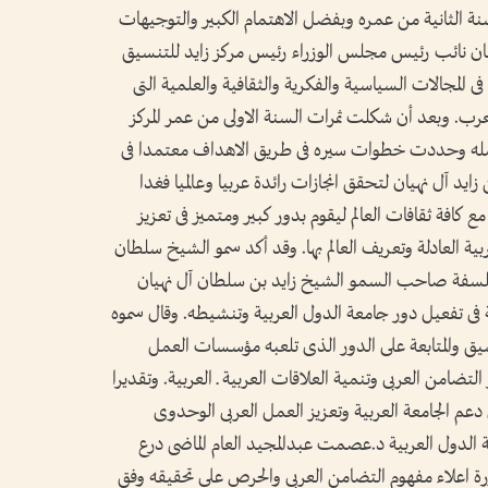
ويمه فى سبيل تحقيق الاهداف السامية والمهام الجسام التى يضطلع بها المركز. وأكد محمد خليفة المرر المدير التنفيذى لمركز زايد للتنسيق والمتابعة أهمية تجاوب المركز مع القناعات البارزة لصاحب السمو رئيس الدولة «حفظه الله» وقال ان فكرة المركز هى تجسيد لتلك القناعة الدائمة التى كرسها الوالد الشيخ زايد وعمل على تحقيقها بداية من دولة الامارات اذ بجهده واخلاصه لقناعاته حول الحلم الشخصى الى حقيقة سياسية قائمة وساطعة فى هذا الزمن العربى العصيب جدا فأعمال ومساعى الوالد الشيخ زايد أكبر من حصرها أو ذكرها. وعن تحول المركز الى بيت عربى تناقش فيه كل قضايا العرب المصيرية قال ان طموحات المركز كثيرة وكبيرة ولم نحقق ألا جزءا بسيطا منها والمركز يقوم باستقطاب النخبة العربية سياسيا وفكريا واقتصاديا أيضا من أجل المساهمة فى معالجة كافة مشاكل العالم العربى فى كل المجالات. وأكد أن المركز يتيح المزيد من الفرص للعمل مع كافة الدول العربية على تحقيق التواصل العربى من خلال ايجاد قنوات عمل ثقافية واجتماعية واقتصادية وأكاديمية بين الاشقاء العرب. وقد توزعت نشاطات المركز بشكل رئيسى خلال السنة الماضية بين اصدارات متميزة حازت على اهتمام ومتابعة المسئولين والباحثين والقراء العرب واستضافة شخصيات عربية وعالمية ساهمت فى اغناء الفكر العربى.. والمركز اليوم فى صدد اصدار دوريتين مهمتين الاولى سياسية يشارك فيها العديد من زعماء العالم السابقين أو الحاليين وكذلك أهم الشخصيات السياسية والفكرية عربيا وعالميا. كما يعد المركز لاصدار دورية علمية متخصصة يشارك بها العديد من أهم الشخصيات العلمية فى العالم وكذلك بعض العقول العربية المهاجرة. تنوع الاصدارات وفيما يختص بالاصدارات قام المركز خلال الفترة القليلة الماضية باصدار العديد من الكتب والدراسات زادت عن الستين اصدارا وتناولت شتى مجالات الحياة السياسية والفكرية والثقافية والعلمية والتاريخية والقانونية والبيئية والتحديات العالمية والسير الشخصية لبعض الشخصيات القيادية العالمية والتى كان لها أثرها البارز محليا وعالميا من بينها الرئيس الامريكى الاسبق جيمى كارتر والرئيس المصرى الراحل جمال عبدالناصر والرئيس المصرى الراحل محمد أنور السادات والملك الحسن الثانى ملك المغرب الراحل والرئيس الجزائرى الراحل هواري بومدين والرئيس المصري محمد حسني مبارك والملك الاردني الراحل وأمير البحرين الراحل. كما ركز جانب كبير من الاصدارات على العلاقات الثنائية والتى تربط دولة الامارات العربية المتحدة ببعض البلدان الشقيقة والصديقة أمثال اليابان والمانيا وبريطانيا وأمريكا والصين وفرنسا و سوريا. وتناولت الاصدارات العديد من الموضوعات التى تتعلق بواقعنا العربى المعاصر وما تفرضه الساحة من مستجدات وخاصة فيما يتعلق بقضية القدس والتطورات المتلاحقة تجاهها حيث أصدر المركز عدة اصدارات حول هذه القضية منها قمة انتفاضة القدس.. المشكلة اليهودية واسرائيل.. هؤلاء تحدوا اسرائيل.. الطوائف اليهودية فى الاقطار العربية.. ووثيقة الدفاع عن القدس.. من يكتبها.. والاحزاب السياسية.. كدراسة فى الموقف السياسى والمؤامرات الاستعمارية على العلاقات العربية والافريقية. كما اصدر المركز عدة اصدارات أخرى ذات صلة بعالمنا العربى والاسلامى وما يواجهه من تحديات مثل الثقافة العربية فى ظل التحديات المعاصرة والسوق العربية المشتركة والبيئة فى الوطن العربى، واللاجئون بين القيود والحقوق والتقارب الروسى ـ الايرانى واتحاد المغرب العربى.. الوحدة التاريخية والجغرافيا والهندسة الوراثية وآفاق المستقبل والهيمنة الامريكية الاوروبية، والمسلمون العرب فى فرنسا والجولان بين الحق السورى والاطماع الصهيونية والتوازن النووي والانسان وحقوقه فى القانون الدولى وتوجهات السياسية التركية وانعكاساتها. وفيما يتعلق بالمحاضرات والمؤتمرات الصحفية والندوات فقد أقام المركز ما يزيد على الـ 50 محاضرة تنوعت ما بين السياسية والعلمية والفكرية والاقتصادية والثقافية والاثرية وغيرها الكثير من المجالات الاخرى كما استضاف المركز العديد من الشخصيات البارزة خلال مؤتمرات صحفية ولقاءات مفتوحة عقدت معهم فعلى سبيل المثال اللقاء المفتوح الذى عقد فى 23 ابريل الماضى مع الرئيس الامريكى الاسبق جيمى كارتر حول العديد من الموضوعات التى تهم المواطن العربى والذى وقع خلاله الرئيس الامريكى على اصدار المركز الذى حمل عنوان «جيمى كارتر.. حياته السياسية والانسانية». كما عقد المركز مؤتمرا صحفيا هاما اخر فى أول شهر يونيو 2001 بمناسبة منح منظمة الزراعة والاغذية التابعة للامم المتحدة ميدالية اليوم العالمى للاغذية لصاحب السمو الشيخ زايد بن سلطان آل نهيان رئيس الدولة وشارك فيه الدكتور جاك ضيوف المدير العام لمنظمة الاغذية والزراعة للامم المتحدة ومعالى سعيد الرقبانى وزير الزراعة والثروة السمكية. وكذلك عقد المركز مؤتمرا صحفيا اخر للرئيس الصومالى الدكتور عبدالقاسم صلاد خلال الزيارة الاخوية التى قام بها لدولة الامارات فى السادس عشر من يوليو الماضى. كما أقام المركز مؤتمرا صحفيا بمناسبة زيارة وزير التجارة والصناعة اليابانى للدولة تايكوهيرانوما وحضره معالى عبيد بن سيف الناصرى وزير البترول والثروة المعدنية. توثيق مسيرة زايد اما المحاضرات السياسية فقد أقام المركز سلسلة محاضرات تعنى بالاوضاع السياسية العربية والعالمية وما تواجهه المنطقة من اضطرابات والسياسات الخارجية للولايات المتحدة فى الشرق الاوسط أضافة الى العديد من الموضوعات الاخرى. وخصص المركز سبعة اصدارات خاصة بصاحب السمو الشيخ زايد بن سلطان آل نهيان رئيس الدولة حيث صدرت دراسة حول المرأة فى فكر زايد بمناسبة انعقاد قمة المرأة العربية فى القاهرة من 18 الى 20 نوفمبر 2000م وتناولت الجهود الرائدة التى بذلها صاحب السمو رئيس الدولة للارتقاء بأداء المرأة فى الامارات من خلال اهتمامه وحرصه الشديدين على فتح أبواب المستقبل أمامها وتشجيعها على طلب العلم والمعرفة. واشتملت موسوعة القائد على ثلاثة أجزاء «الاول» «الثانى» «الخاص» حيث ضم الجزء الاول منها صورا نادرة لصاحب السمو رئيس الدولة خلال المناسبات المختلفة واللقاءات والاحاديث الصحفية لسموه وأحاديثه فى المناسبات العديدة فى الفترة من العام 1968 وحتى عام 1973م. فى حين تضمن الجزء الثانى من الموسوعة أبرز وأهم المحطات التاريخية لصاحب السمو رئيس الدولة فى الفترة ما بين عامى 1974م وحتى 1976م وهى الفترة التى شكلت معالم بارزة فى المرحلة السياسية للقائد حيث تعتبر هذه الفترة مرحلة تدعيم مسيرة الاتحاد فى الامارات ومد جسور التعاون والتواصل عربيا واقليميا ودوليا. وعرض المركز الفيلم الوثائقى الفلسطينى «لن تمروا» والفائز بأفضل عمل وثائقى تل