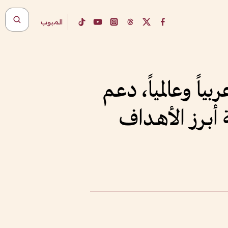
المبوب
اً وعالمياً، دعـم
 أبـرز الأهـداف