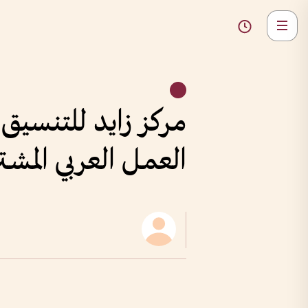
مركز زايد للتنسيق وا
العمـل العربي المشـت