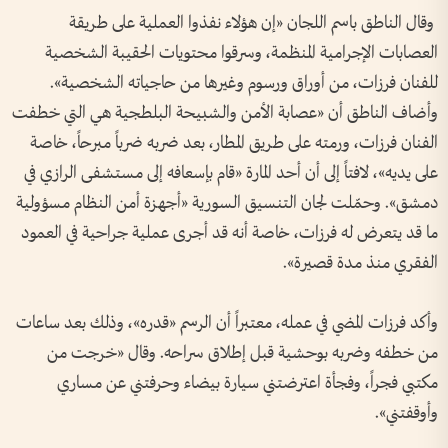
وقال الناطق باسم اللجان «إن هؤلاء نفذوا العملية على طريقة
العصابات الإجرامية المنظمة، وسرقوا محتويات الحقيبة الشخصية
للفنان فرزات، من أوراق ورسوم وغيرها من حاجياته الشخصية».
وأضاف الناطق أن «عصابة الأمن والشبيحة البلطجية هي التي خطفت
الفنان فرزات، ورمته على طريق المطار، بعد ضربه ضرباً مبرحاً، خاصة
على يديه»، لافتاً إلى أن أحد المارة «قام بإسعافه إلى مستشفى الرازي في
دمشق». وحمّلت لجان التنسيق السورية «أجهزة أمن النظام مسؤولية
ما قد يتعرض له فرزات، خاصة أنه قد أجرى عملية جراحية في العمود
الفقري منذ مدة قصيرة».
وأكد فرزات المضي في عمله، معتبراً أن الرسم «قدره»، وذلك بعد ساعات
من خطفه وضربه بوحشية قبل إطلاق سراحه. وقال «خرجت من
مكتبي فجراً، وفجأة اعترضتني سيارة بيضاء وحرفتني عن مساري
وأوقفتني».